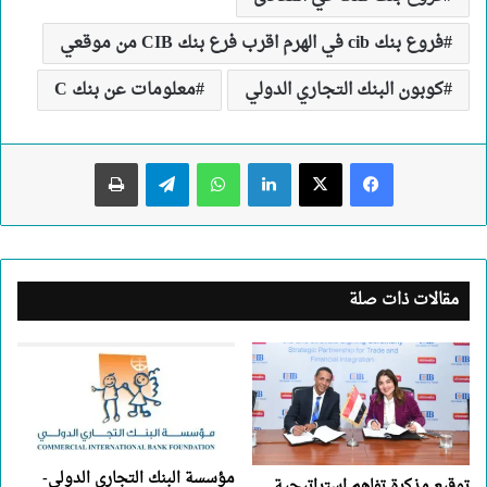
فروع بنك cib في الهرم اقرب فرع بنك CIB من موقعي
كوبون البنك التجاري الدولي
معلومات عن بنك C
لينكدإن
واتساب
تيلقرام
طباعة
مقالات ذات صلة
مؤسسة البنك التجاري الدولي-
توقيع مذكرة تفاهم استراتيجية