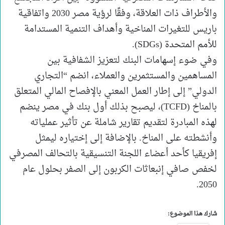
والأطراف ذات العلاقة، وفقًا لرؤية مصر 2030 واتفاقية
باريس للتغيرات المناخية وأهداف التنمية المستدامة
للأمم المتحدة (SDGs).
وفي ضوء إسهامات البنك لتعزيز الشفافية بين
المساهمين والمستثمرين والعملاء، انضم “التجاري
الدولي” إلى إطار العمل المعني بالإفصاح المالي المتعلق
بالمناخ (TCFD)، ليصبح بذلك أول بنك في مصر ينضم
لهذه المبادرة لتقديم تقارير شاملة عن تأثير عملياته
وأنشطته على المناخ. بالإضافة إلى إختياره ليمثل
إفريقيا كأحد أعضاء اللجنة التنسيقية بالتحالف المصرفي
لخفص صافي إنبعاثات الكربون إلى الصفر بحلول عام
2050.
شارك هذا الموضوع: