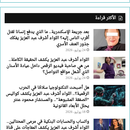
اللواء
أشرف
عبد
الأكثر قراءة
العزيز
يفكك
بعد جريمة الإسكندرية.. ما الذي يدفع إنسانا لقتل
جذور
أقرب الناس إليه؟ اللواء أشرف عبد العزيز يفكك
العنف
جذور العنف الأسري
الأسري
24 يوليو، 2026
اللواء أشرف عبد العزيز يكشف الحقيقة الكاملة..
من هي صاحبة فيديو الرقص داخل عيادة الأسنان
الذي أشعل مواقع التواصل؟
24 يوليو، 2026
هل أصبحت التكنولوجيا سلاحًا في الحرب
الرقمية؟.. اللواء أشرف عبد العزيز يكشف كواليس
“الصفقة المشبوهة”.. والمستشار محمود عنتر
يحلل الأبعاد القانونية
18 يوليو، 2026
واتساب والحسابات البنكية في مرمى المحتالين..
اللواء أشرف عبد العزيز يكشف المفاجآت على قناة