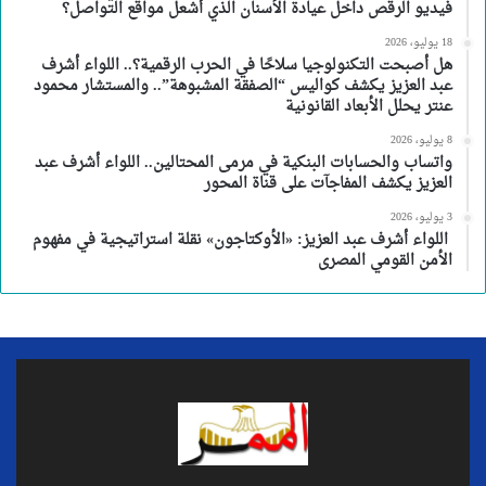
فيديو الرقص داخل عيادة الأسنان الذي أشعل مواقع التواصل؟
18 يوليو، 2026
هل أصبحت التكنولوجيا سلاحًا في الحرب الرقمية؟.. اللواء أشرف
عبد العزيز يكشف كواليس “الصفقة المشبوهة”.. والمستشار محمود
عنتر يحلل الأبعاد القانونية
8 يوليو، 2026
واتساب والحسابات البنكية في مرمى المحتالين.. اللواء أشرف عبد
العزيز يكشف المفاجآت على قناة المحور
3 يوليو، 2026
اللواء أشرف عبد العزيز: «الأوكتاجون» نقلة استراتيجية في مفهوم
الأمن القومي المصرى