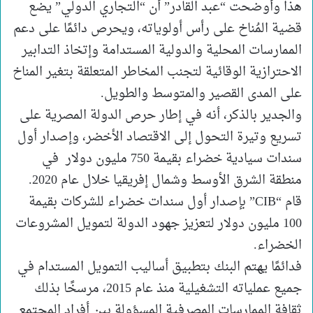
هذا وأوضحت “عبد القادر” أن “التجاري الدولي” يضع
قضية المُناخ على رأس أولوياته، ويحرص دائمًا على دعم
الممارسات المحلية والدولية المستدامة وإتخاذ التدابير
الاحترازية الوقائية لتجنب المخاطر المتعلقة بتغير المناخ
على المدى القصير والمتوسط والطويل.
والجدير بالذكر، أنه في إطار حرص الدولة المصرية على
تسريع وتيرة التحول إلى الاقتصاد الأخضر، وإصدار أول
سندات سيادية خضراء بقيمة 750 مليون دولار في
منطقة الشرق الأوسط وشمال إفريقيا خلال عام 2020.
قام “CIB” بإصدار أول سندات خضراء للشركات بقيمة
100 مليون دولار لتعزيز جهود الدولة لتمويل المشروعات
الخضراء.
فدائمًا يهتم البنك بتطبيق أساليب التمويل المستدام في
جميع عملياته التشغيلية منذ عام 2015، مرسخًا بذلك
ثقافة الممارسات المصرفية المسؤولة بين أفراد المجتمع