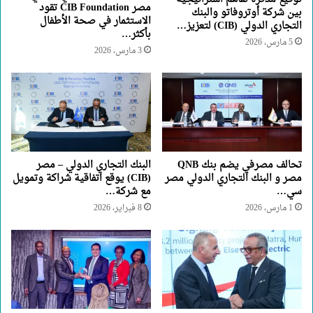
مصر CIB Foundation تقود
بين شركة أوتروفاتو والبنك
الاستثمار في صحة الأطفال
التجاري الدولي (CIB) لتعزيز…
بأكثر…
5 مارس، 2026
3 مارس، 2026
تحالف مصرفي يضم بنك QNB
البنك التجاري الدولي – مصر
مصر و البنك التجاري الدولي مصر
(CIB) يوقع اتفاقية شراكة وتمويل
سي…
مع شركة…
1 مارس، 2026
8 فبراير، 2026