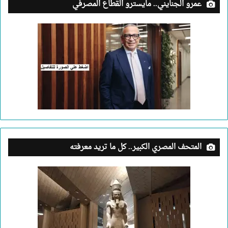
عمرو الجنايني.. مايسترو القطاع المصرفي
المتحف المصري الكبير.. كل ما تريد معرفته