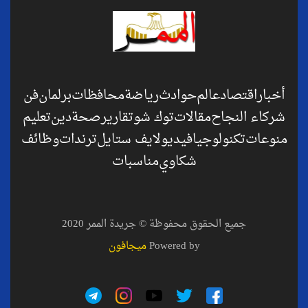
أخبار
اقتصاد
عالم
حوادث
رياضة
محافظات
برلمان
فن
شركاء النجاح
مقالات
توك شو
تقارير
صحة
دين
تعليم
منوعات
تكنولوجيا
فيديو
لايف ستايل
ترندات
وظائف
شكاوي
مناسبات
جميع الحقوق محفوظة © جريدة الممر 2020
Powered by
ميجافون