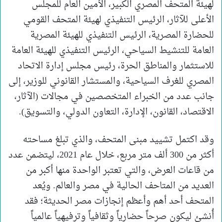
لهيئة المتحف المصري الكبير، الأمين العام للمجلس
الأعلى للآثار، الرئيس التنفيذي لهيئة المتحف القومي
للحضارة المصرية، الرئيس التنفيذي للهيئة المصرية
العامة للتنشيط السياحي، الرئيس التنفيذي للهيئة العامة
للاستثمار والمناطق الحرة، رئيس مجلس إدارة الاتحاد
المصري للغرف السياحية، والمستشار القانوني للوزير، إلى
جانب عدد من الخبراء المتخصصين في مجالات (الآثار،
الاقتصاد، القانون، الإدارة، التعاون الدولي، والتسويق).
وقد اكتمل تشييد مبنى المتحف، والذي تبلغ مساحته
أكثر من 300 ألف متر مربع، خلال عام 2021، ليتضمن عدد
من قاعات العرض، والتي تعتبر الواحدة منها أكبر من
العديد من المتاحف الحالية في مصر والعالم. ويُعد
المتحف أحد أهم وأعظم إنجازات مصر الحديثة؛ فقد
أُنشئ ليكون صرحاً حضارياً وثقافياً وترفيهياً عالمياً