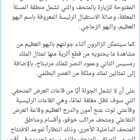
المفتوحة للزيارة بالمتحف والتي تشمل منطقة المسلة
المعلقة، وصالة الاستقبال الرئيسة المعروفة باسم البهو
العظيم، والبهو الزجاجي.
كما سيتمكن الزائرون أثناء جولتهم بالبهو العظيم من
مشاهدة ما يحتويه من قطع أثرية منها تمثال الملك
رمسيس الثاني وعمود النصر للملك مرنبتاح، بالإضافة
إلى تمثالين لملك وملكة من العصر البطلمي.
على أن لا تشمل الجولة أيًا من قاعات العرض المتحفي
التي سوف تظل مغلقة تمامًا، وهي القاعات الرئيسية
وقاعتي توت عنخ آمون والدرج العظيم وقاعة العرض
التفاعلي ومتحف مراكب خوفو، وأقسام ومناطق
المتحف الداخلية الأخرى، وذلك انتظاراً لموعد الافتتاح
الرسمي المرتقب للمتحف والذي سيتم تحديده في أقرب