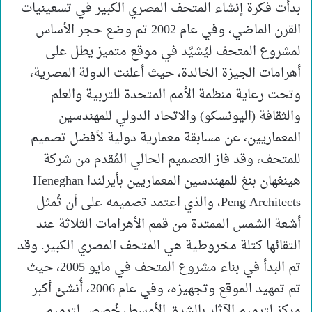
بدأت فكرة إنشاء المتحف المصري الكبير في تسعينيات
القرن الماضي، وفي عام 2002 تم وضع حجر الأساس
لمشروع المتحف ليُشيَّد في موقع متميز يطل على
أهرامات الجيزة الخالدة، حيث أعلنت الدولة المصرية،
وتحت رعاية منظمة الأمم المتحدة للتربية والعلم
والثقافة (اليونسكو) والاتحاد الدولي للمهندسين
المعماريين، عن مسابقة معمارية دولية لأفضل تصميم
للمتحف، وقد فاز التصميم الحالي المُقدم من شركة
هينغهان بنغ للمهندسين المعماريين بأيرلندا Heneghan
Peng Architects، والذي اعتمد تصميمه على أن تُمثل
أشعة الشمس الممتدة من قمم الأهرامات الثلاثة عند
التقائها كتلة مخروطية هي المتحف المصري الكبير. وقد
تم البدأ في بناء مشروع المتحف في مايو 2005، حيث
تم تمهيد الموقع وتجهيزه، وفي عام 2006، أُنشئ أكبر
مركز لترميم الآثار بالشرق الأوسط، خُصص لترميم