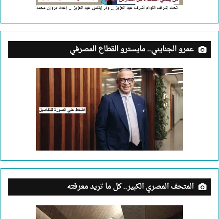
عمرو الجنايني.. مايسترو القطاع المصرفي
المتحف المصري الكبير.. كل ما تريد معرفته