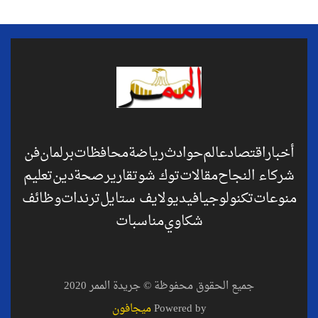
أخبار
اقتصاد
عالم
حوادث
رياضة
محافظات
برلمان
فن
شركاء النجاح
مقالات
توك شو
تقارير
صحة
دين
تعليم
منوعات
تكنولوجيا
فيديو
لايف ستايل
ترندات
وظائف
شكاوي
مناسبات
جميع الحقوق محفوظة © جريدة الممر 2020
Powered by
ميجافون