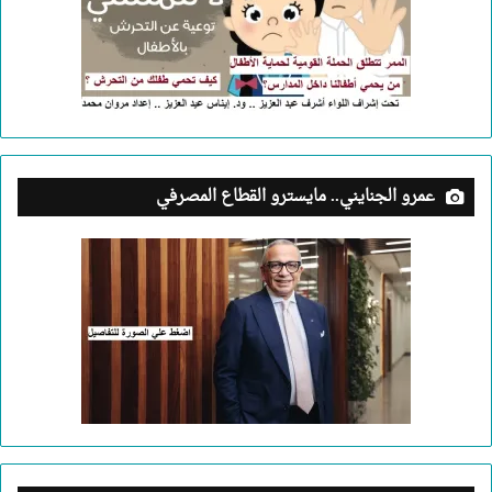
عمرو الجنايني.. مايسترو القطاع المصرفي