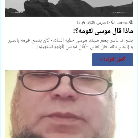
marwan
17 مارس، 2026
13
ماذا قال موسى لقومه؟!
بقلم: د. ياسر جعفر سيدنا موسى -عليه السلام- كان ينصح قومه بالصبر
والإيمان بالله، قال تعالى: ﴿قَالَ مُوسَىٰ لِقَوْمِهِ اسْتَعِينُوا…
أكمل القراءة »