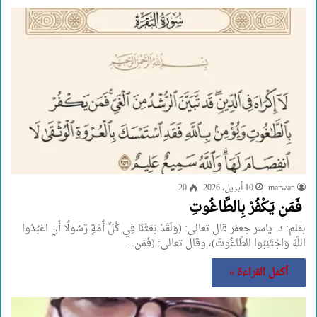
marwan
10 أبريل، 2026
20
فَمَن يَكْفُرْ بِالطَّاغُوتِ
بقلم: د. ياسر جعفر قال تعالى: (وَلَقَدْ بَعَثْنَا فِي كُلِّ أُمَّةٍ رَّسُولًا أَنِ اعْبُدُوا
اللَّهَ وَاجْتَنِبُوا الطَّاغُوتَ)، وقال تعالى: (فَمَن…
أكمل القراءة »