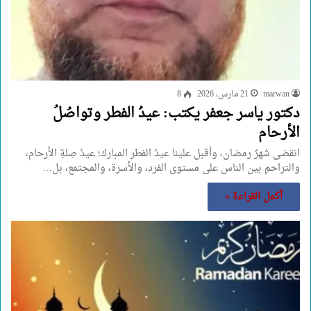
marwan
21 مارس، 2026
8
دكتور ياسر جعفر يكتب: عيدُ الفطر وتواصُلُ
الأرحام
انقضى شهرُ رمضان، وأقبل علينا عيدُ الفطر المبارك؛ عيدُ صِلةِ الأرحام،
والتراحمِ بين الناس على مستوى الفرد، والأسرة، والمجتمع، بل…
أكمل القراءة »