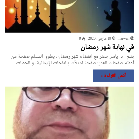
marwan
19 مارس، 2026
9
في نهاية شهر رمضان
بقلم: د. ياسر جعفر مع انقضاء شهر رمضان، يطوي المسلم صفحة من
أعظم صفحات العمر؛ صفحة امتلأت بالنفحات الإيمانية، واللحظات…
أكمل القراءة »