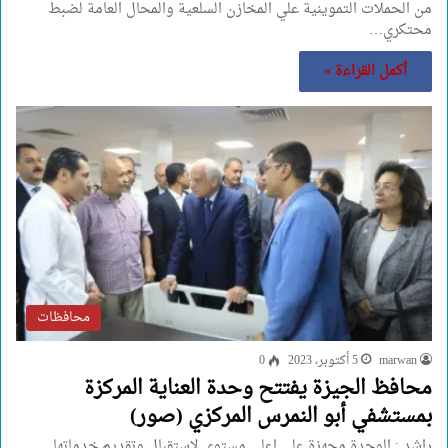
من الحملات التموينية علي المخازن السلعية والمحال العامة لضبط
محتكري…
أكمل القراءة »
محافظات
marwan
5 أكتوبر، 2023
0
محافظ الجيزة يفتتح وحدة العناية المركزة
بمستشفي أبو النمرس المركزي (صور)
راشد : الوحدة مجهزة علي اعلي مستوي لاستقبال وتقديم خدماتها