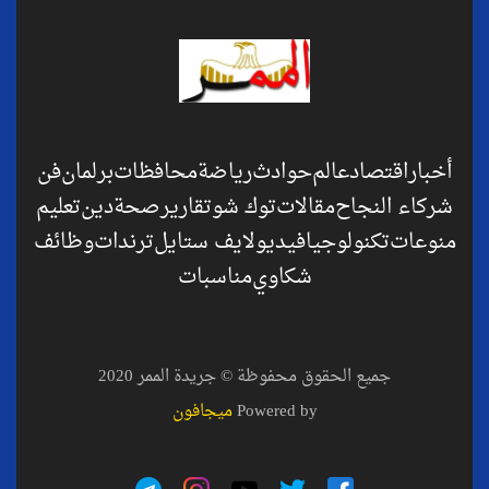
أخبار
اقتصاد
عالم
حوادث
رياضة
محافظات
برلمان
فن
شركاء النجاح
مقالات
توك شو
تقارير
صحة
دين
تعليم
منوعات
تكنولوجيا
فيديو
لايف ستايل
ترندات
وظائف
شكاوي
مناسبات
جميع الحقوق محفوظة © جريدة الممر 2020
Powered by
ميجافون