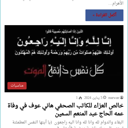
الأهرام…
أكمل القراءة »
مناسبات
marwan
5 يناير، 2024
1
خالص العزاء للكاتب الصحفي هاني عوف في وفاة
عمه الحاج عبد المنعم السمين
البقاء والدوام لله وانا لله وانا اليه راجعون ‏ (‏يا أيتها النفس المطمئنة