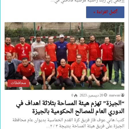
إرجعي إلي ربك راضية مرضية فأدخلي في…
أكمل القراءة »
محافظات
marwan
20 ديسمبر، 2023
0
“الجيزة” تهزم هيئة المساحة بثلاثة اهداف في
الدوري العام للمصالح الحكومية بالجيزة
كتب/ هاني عوف فاز فريق كرة القدم الخماسية بديوان عام محافظة
الجيزة على فريق هيئة المساحة بنتيجة ٣ / ٢…