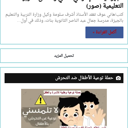
التعليمية (صور)
كتب/هاني عوف تفقد الأستاذ أشرف سلومة وكيل وزارة التربية والتعليم
بالجيزة، مدرسة جمال عبد الناصر الثانوية بنات، وذلك في أول…
أكمل القراءة »
تحميل المزيد
حملة توعية الأطفال ضد التحرش