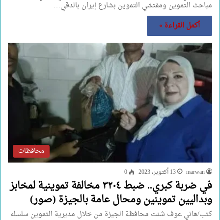
مباحث التموين ومفتشي التموين بشارع إيران بالدقي…
أكمل القراءة »
محافظات
marwan
13 أكتوبر، 2023
0
في ضربة كبري.. ضبط ٣٢٠٤ مخالفة تموينية لمخابز
وبداليين تموينين ومحال عامة بالجيزة (صور)
كتب/هاني عوف شنت محافظة الجيزة من خلال مديرية التموين سلسله