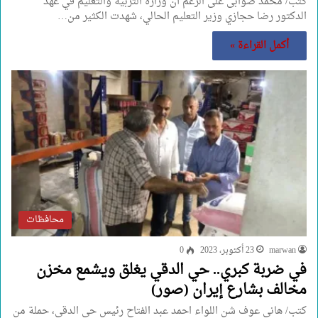
كتب/ محمد صوابى على الرغم أن وزارة التربية والتعليم في عهد
الدكتور رضا حجازي وزير التعليم الحالي، شهدت الكثير من…
أكمل القراءة »
محافظات
marwan
23 أكتوبر، 2023
0
في ضربة كبري.. حي الدقي يغلق ويشمع مخزن
مخالف بشارع إيران (صور)
كتب/ هاني عوف شن اللواء احمد عبد الفتاح رئيس حي الدقي، حملة من