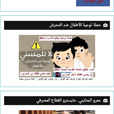
أكمل القراءة »
حملة توعية الأطفال ضد التحرش
عمرو الجنايني.. مايسترو القطاع المصرفي