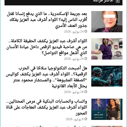
الأكثر قراءة
العزيز
يفكك
بعد جريمة الإسكندرية.. ما الذي يدفع إنسانا لقتل
جذور
أقرب الناس إليه؟ اللواء أشرف عبد العزيز يفكك
العنف
جذور العنف الأسري
الأسري
24 يوليو، 2026
اللواء أشرف عبد العزيز يكشف الحقيقة الكاملة..
من هي صاحبة فيديو الرقص داخل عيادة الأسنان
الذي أشعل مواقع التواصل؟
24 يوليو، 2026
هل أصبحت التكنولوجيا سلاحًا في الحرب
الرقمية؟.. اللواء أشرف عبد العزيز يكشف كواليس
“الصفقة المشبوهة”.. والمستشار محمود عنتر
يحلل الأبعاد القانونية
18 يوليو، 2026
واتساب والحسابات البنكية في مرمى المحتالين..
اللواء أشرف عبد العزيز يكشف المفاجآت على قناة
المحور
8 يوليو، 2026