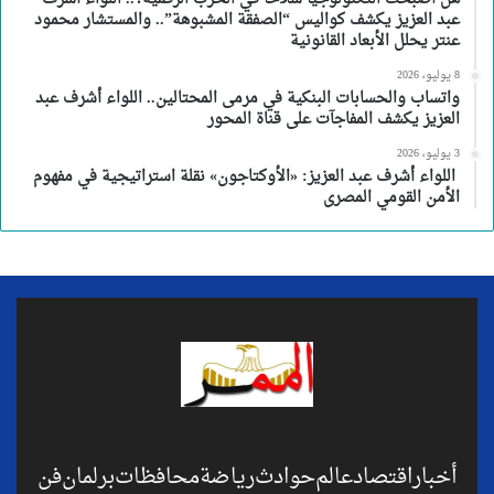
عبد العزيز يكشف كواليس “الصفقة المشبوهة”.. والمستشار محمود
عنتر يحلل الأبعاد القانونية
8 يوليو، 2026
واتساب والحسابات البنكية في مرمى المحتالين.. اللواء أشرف عبد
العزيز يكشف المفاجآت على قناة المحور
3 يوليو، 2026
اللواء أشرف عبد العزيز: «الأوكتاجون» نقلة استراتيجية في مفهوم
الأمن القومي المصرى
أخبار
اقتصاد
عالم
حوادث
رياضة
محافظات
برلمان
فن