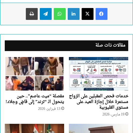
لينكدإن
واتساب
تيلقرام
طباعة
مقالات ذات صلة
خدمات فحص المقبلين على الزواج
مقصلة “ميت عاصم”.. حين
مستمرة خلال إجازة العيد على
يتحول الـ “ترند” إلى قاضٍ وجلاد!
مستوى القليوبية
13 فبراير، 2026
19 مارس، 2026