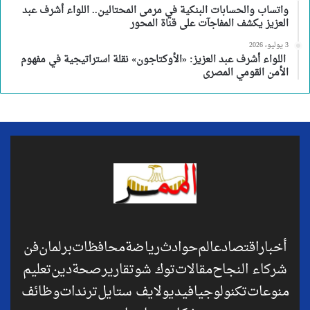
واتساب والحسابات البنكية في مرمى المحتالين.. اللواء أشرف عبد
العزيز يكشف المفاجآت على قناة المحور
3 يوليو، 2026
اللواء أشرف عبد العزيز: «الأوكتاجون» نقلة استراتيجية في مفهوم
الأمن القومي المصرى
أخبار
اقتصاد
عالم
حوادث
رياضة
محافظات
برلمان
فن
شركاء النجاح
مقالات
توك شو
تقارير
صحة
دين
تعليم
منوعات
تكنولوجيا
فيديو
لايف ستايل
ترندات
وظائف