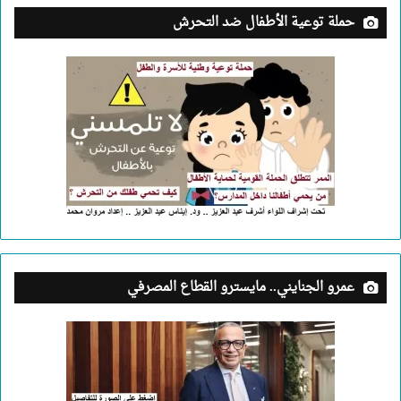
حملة توعية الأطفال ضد التحرش
عمرو الجنايني.. مايسترو القطاع المصرفي