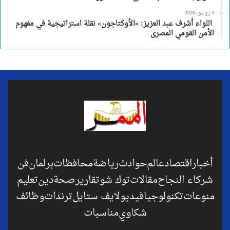
3 يوليو، 2026
اللواء أشرف عبد العزيز: «الأوكتاجون» نقلة استراتيجية في مفهوم
الأمن القومي المصرى
أخبار
اقتصاد
عالم
حوادث
رياضة
محافظات
برلمان
فن
شركاء النجاح
مقالات
توك شو
تقارير
صحة
دين
تعليم
منوعات
تكنولوجيا
فيديو
لايف ستايل
ترندات
وظائف
شكاوي
مناسبات