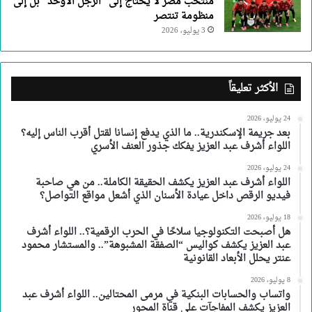
منتخب مصر لا يحتاج إلى “الرجل الأوحد” بل إلى
منظومة تنتصر
3 يوليو، 2026
الأكثر تعليقاً
24 يوليو، 2026
بعد جريمة الإسكندرية.. ما الذي يدفع إنسانا لقتل أقرب الناس إليه؟
اللواء أشرف عبد العزيز يفكك جذور العنف الأسري
24 يوليو، 2026
اللواء أشرف عبد العزيز يكشف الحقيقة الكاملة.. من هي صاحبة
فيديو الرقص داخل عيادة الأسنان الذي أشعل مواقع التواصل؟
18 يوليو، 2026
هل أصبحت التكنولوجيا سلاحًا في الحرب الرقمية؟.. اللواء أشرف
عبد العزيز يكشف كواليس “الصفقة المشبوهة”.. والمستشار محمود
عنتر يحلل الأبعاد القانونية
8 يوليو، 2026
واتساب والحسابات البنكية في مرمى المحتالين.. اللواء أشرف عبد
العزيز يكشف المفاجآت على قناة المحور