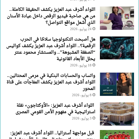
اللواء أشرف عبد العزيز يكشف الحقيقة الكاملة..
من هي صاحبة فيديو الرقص داخل عيادة الأسنان
الذي أشعل مواقع التواصل؟
24 يوليو، 2026
هل أصبحت التكنولوجيا سلاحًا في الحرب
الرقمية؟.. اللواء أشرف عبد العزيز يكشف كواليس
“الصفقة المشبوهة”.. والمستشار محمود عنتر
يحلل الأبعاد القانونية
18 يوليو، 2026
واتساب والحسابات البنكية في مرمى المحتالين..
اللواء أشرف عبد العزيز يكشف المفاجآت على قناة
المحور
8 يوليو، 2026
اللواء أشرف عبد العزيز: «الأوكتاجون» نقلة
استراتيجية في مفهوم الأمن القومي المصرى
3 يوليو، 2026
قبل مواجهة أستراليا.. اللواء أشرف عبد العزيز: