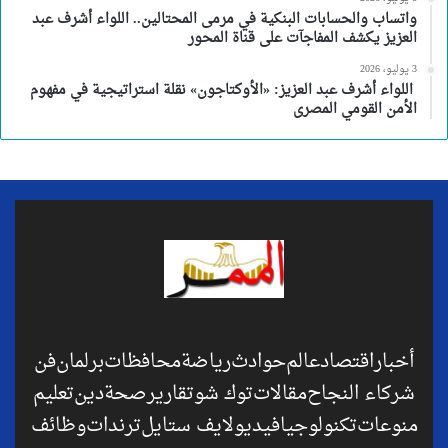
واتساب والحسابات البنكية في مرمى المحتالين.. اللواء أشرف عبد
العزيز يكشف المفاجآت على قناة المحور
3 يوليو، 2026
اللواء أشرف عبد العزيز: «الأوكتاجون» نقلة استراتيجية في مفهوم
الأمن القومي المصرى
أخبار
اقتصاد
عالم
حوادث
رياضة
محافظات
برلمان
فن
شركاء النجاح
مقالات
توك شو
تقارير
صحة
دين
تعليم
منوعات
تكنولوجيا
فيديو
لايف ستايل
ترندات
وظائف