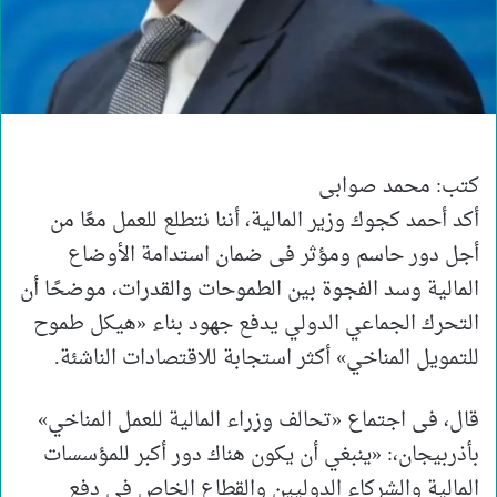
كتب: محمد صوابى
أكد أحمد كجوك وزير المالية، أننا نتطلع للعمل معًا من
أجل دور حاسم ومؤثر فى ضمان استدامة الأوضاع
المالية وسد الفجوة بين الطموحات والقدرات، موضحًا أن
التحرك الجماعي الدولي يدفع جهود بناء «هيكل طموح
للتمويل المناخي» أكثر استجابة للاقتصادات الناشئة.
قال، فى اجتماع «تحالف وزراء المالية للعمل المناخي»
بأذربيجان،: «ينبغي أن يكون هناك دور أكبر للمؤسسات
المالية والشركاء الدوليين والقطاع الخاص فى دفع