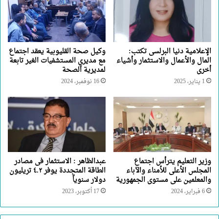
الإعلامية دنيا البرلسى تكتب:
وكيل صحة القليوبية يعقد اجتماع
المال والأعمال والاستثمار وأشياء
مع مديري المستشفيات الغير تابعة
أخرى
لمديرية الصحة
1 يناير، 2025
16 نوفمبر، 2024
وزير التعليم يترأس اجتماع
عبدالظاهر : الاستثمار فى مصادر
المجلس الأعلى للأمناء والآباء
الطاقة المتجددة يوفر ٤.٢ تريليون
والمعلمين على مستوى الجمهورية
دولار سنوياً
6 فبراير، 2024
17 أكتوبر، 2023