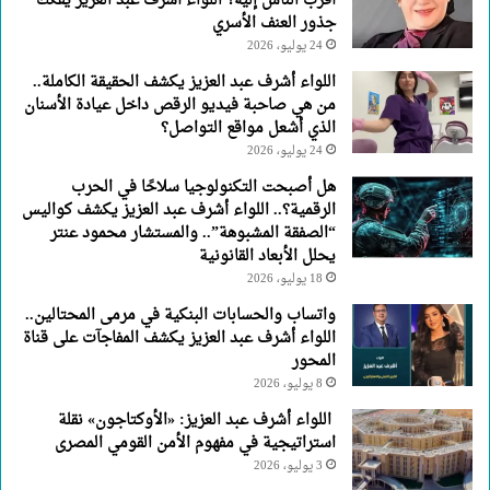
أقرب الناس إليه؟ اللواء أشرف عبد العزيز يفكك
العنف
جذور العنف الأسري
الأسري
24 يوليو، 2026
اللواء أشرف عبد العزيز يكشف الحقيقة الكاملة..
من هي صاحبة فيديو الرقص داخل عيادة الأسنان
الذي أشعل مواقع التواصل؟
24 يوليو، 2026
هل أصبحت التكنولوجيا سلاحًا في الحرب
الرقمية؟.. اللواء أشرف عبد العزيز يكشف كواليس
“الصفقة المشبوهة”.. والمستشار محمود عنتر
يحلل الأبعاد القانونية
18 يوليو، 2026
واتساب والحسابات البنكية في مرمى المحتالين..
اللواء أشرف عبد العزيز يكشف المفاجآت على قناة
المحور
8 يوليو، 2026
اللواء أشرف عبد العزيز: «الأوكتاجون» نقلة
استراتيجية في مفهوم الأمن القومي المصرى
3 يوليو، 2026