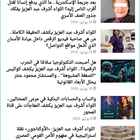
بعد جريمة الإسكندرية.. ما الذي يدفع إنسانا لقتل
جذور
أقرب الناس إليه؟ اللواء أشرف عبد العزيز يفكك
العنف
جذور العنف الأسري
الأسري
24 يوليو، 2026
اللواء أشرف عبد العزيز يكشف الحقيقة الكاملة..
من هي صاحبة فيديو الرقص داخل عيادة الأسنان
الذي أشعل مواقع التواصل؟
24 يوليو، 2026
هل أصبحت التكنولوجيا سلاحًا في الحرب
الرقمية؟.. اللواء أشرف عبد العزيز يكشف كواليس
“الصفقة المشبوهة”.. والمستشار محمود عنتر
يحلل الأبعاد القانونية
18 يوليو، 2026
واتساب والحسابات البنكية في مرمى المحتالين..
اللواء أشرف عبد العزيز يكشف المفاجآت على قناة
المحور
8 يوليو، 2026
اللواء أشرف عبد العزيز: «الأوكتاجون» نقلة
استراتيجية في مفهوم الأمن القومي المصرى