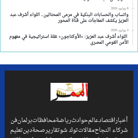
8 يوليو، 2026
واتساب والحسابات البنكية في مرمى المحتالين.. اللواء أشرف عبد
العزيز يكشف المفاجآت على قناة المحور
3 يوليو، 2026
اللواء أشرف عبد العزيز: «الأوكتاجون» نقلة استراتيجية في مفهوم
الأمن القومي المصرى
أخبار
اقتصاد
عالم
حوادث
رياضة
محافظات
برلمان
فن
شركاء النجاح
مقالات
توك شو
تقارير
صحة
دين
تعليم