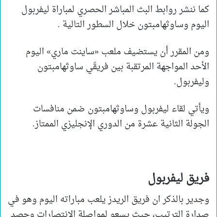
كما ننشر روابط البث المباشر الحصري لمباراة ليفربول
اليوم وساوثهامبتون خلال السطور التالية .
ومن المقرر أن يستضيف ملعب «ساينت ماري» اليوم
الأحد المواجهة المرتقبة بين فريقَي ساوثهامبتون
وليفربول.
ويأتي لقاء ليفربول وساوثهامبتون ضمن منافسات
الجولة الثانية عشرة من الدوري الإنجليزي الممتاز.
فريق ليفربول
وجدير بالذكر ان فريق الريدز يلعب مباراته اليوم وهو في
صدارة الترتيب، حيث يسعو لمواصلة الانتصارات وحصد