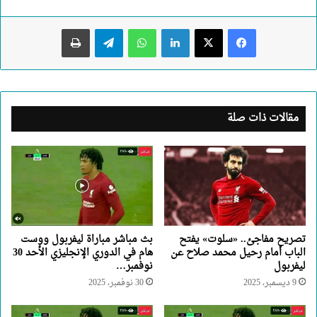
لينكدإن
واتساب
تيلقرام
طباعة
مقالات ذات صلة
تصريح مفاجئ.. «سلوت» يفتح
بث مباشر مباراة ليفربول ووست
الباب أمام رحيل محمد صلاح عن
هام في الدوري الإنجليزي الأحد 30
ليفربول
نوفمبر…
9 ديسمبر، 2025
30 نوفمبر، 2025