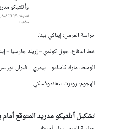
القنوات الناقلة لمبا
مباشرة
حراسة المرمى: إيناكي بينا.
خط الدفاع: جول كوندي – إريك جارسيا – إينيج
الوسط: مارك كاسادو – بيدري – فيران توريس – 
الهجوم: روبرت ليفاندوفسكي.
تشكيل أتلتيكو مدريد المتوقع أمام 
حراسة المرمى: يان أوبلاك.