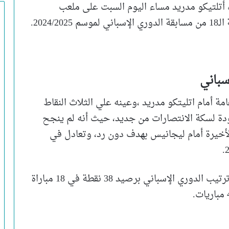
أتلتيكو مدريد مساء اليوم السبت على ملعب
2024.
سباني
ة أمام اتليتكو مدريد ،وعينه علي الثلاث النقاط
عودة لسكة الانتصارات من جديد، حيث أنه لم ينجح
الأخيرة أمام ليجانيس بهدف دون رد، وتعادل في
الجدير بالذكر ان البرسا يعتلي البارسا صدارة ترتيب الدوري الإسباني برصيد 38 نقطة في 18 مباراة