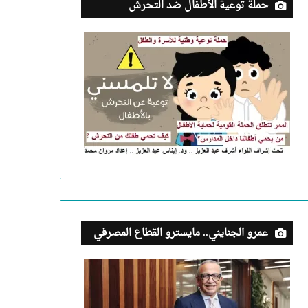
حملة توعية الأطفال ضد التحرش
عمرو الجنايني.. مايسترو القطاع المصرفي