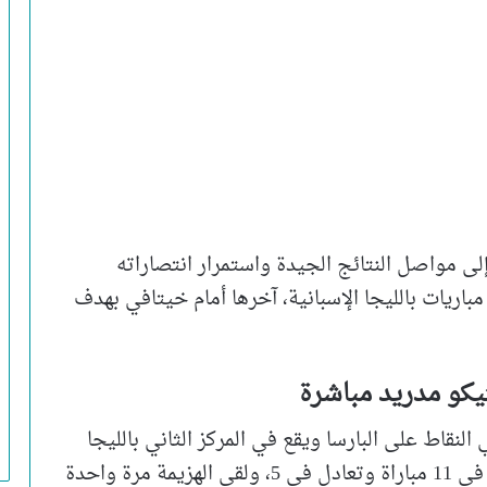
إلى مواصل النتائج الجيدة واستمرار انتصاراته
لمتتالية، حيث نجح في تحقيق الفوز بآخر 6 مباريات بالليجا الإسبانية، آخرها أمام خيتافي بهدف
لتيكو مدريد مباشرة
38 نقطة متساويًا في النقاط على البارسا ويقع في المركز الثاني بالليجا
الإسبانية، وذلك في 17 مباراة فقط، حيث فاز في 11 مباراة وتعادل في 5، ولقى الهزيمة مرة واحدة