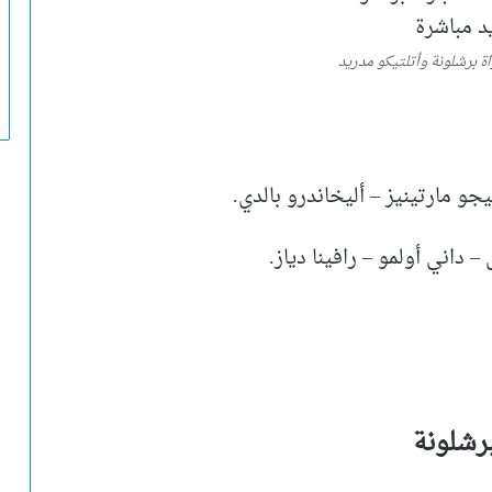
راة برشلونة وأتلتيكو مدريد
و مارتينيز – أليخاندرو بالدي.
داني أولمو – رافينا دياز.
برشلونة