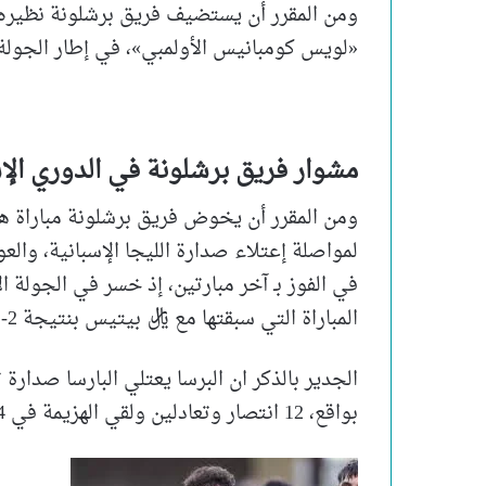
ومن المقرر أن يستضيف فريق برشلونة نظيره 
«لويس كومبانيس الأولمبي»، في إطار الجولة الـ18 من مسابقة الدوري الإسباني لموسم /2025
مشوار فريق برشلونة في الدوري الإ
ومن المقرر أن يخوض فريق برشلونة مباراة هام
لمواصلة إعتلاء صدارة الليجا الإسبانية، وال
في الفوز بـ آخر مبارتين، إذ خسر في الجولة 
المباراة التي سبقتها مع ريال بيتيس بنتيجة 2-2.
بواقع، 12 انتصار وتعادلين ولقي الهزيمة في 4 مباريات.