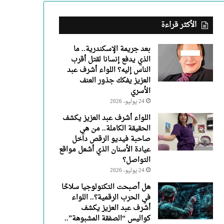
عبد
العزيز
يفكك
الأكثر قراءة
جذور
العنف
بعد جريمة الإسكندرية.. ما
الأسري
الذي يدفع إنسانا لقتل أقرب
الناس إليه؟ اللواء أشرف عبد
العزيز يفكك جذور العنف
الأسري
24 يوليو، 2026
اللواء أشرف عبد العزيز يكشف
الحقيقة الكاملة.. من هي
صاحبة فيديو الرقص داخل
عيادة الأسنان الذي أشعل مواقع
التواصل؟
24 يوليو، 2026
هل أصبحت التكنولوجيا سلاحًا
في الحرب الرقمية؟.. اللواء
أشرف عبد العزيز يكشف
كواليس “الصفقة المشبوهة”..