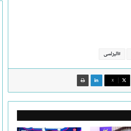
البرلسى
لينكدإن
طباعة
X