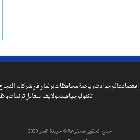
اقتصاد
عالم
حوادث
رياضة
محافظات
برلمان
فن
شركاء النجاح
تكنولوجيا
فيديو
لايف ستايل
ترندات
وظا
جميع الحقوق محفوظة © جريدة الممر 2020