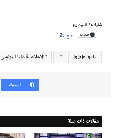
شارك هذا الموضوع:
تدوينة
طباعة
hgp]e hgd
l
الإعلامية دنيا البرلسى
فيسبوك
مقالات ذات صلة