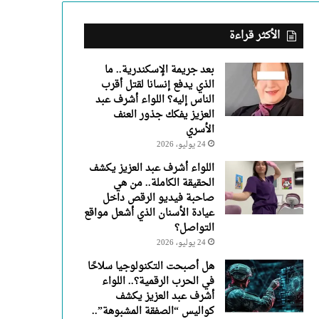
عبد
العزيز
يفكك
الأكثر قراءة
جذور
العنف
بعد جريمة الإسكندرية.. ما
الأسري
الذي يدفع إنسانا لقتل أقرب
الناس إليه؟ اللواء أشرف عبد
العزيز يفكك جذور العنف
الأسري
24 يوليو، 2026
اللواء أشرف عبد العزيز يكشف
الحقيقة الكاملة.. من هي
صاحبة فيديو الرقص داخل
عيادة الأسنان الذي أشعل مواقع
التواصل؟
24 يوليو، 2026
هل أصبحت التكنولوجيا سلاحًا
في الحرب الرقمية؟.. اللواء
أشرف عبد العزيز يكشف
كواليس “الصفقة المشبوهة”..