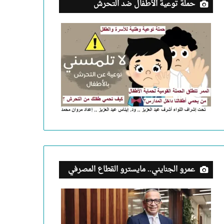
حملة توعية الأطفال ضد التحرش
عمرو الجنايني.. مايسترو القطاع المصرفي