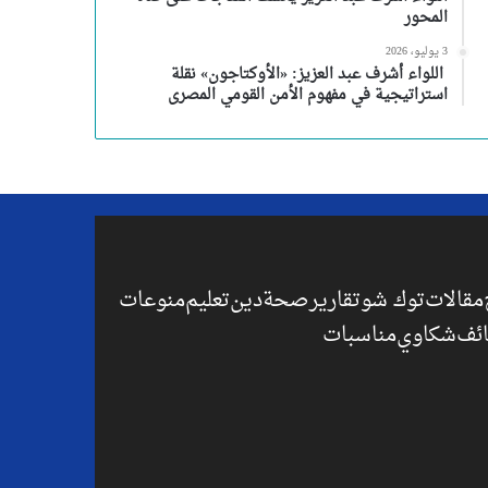
المحور
3 يوليو، 2026
اللواء أشرف عبد العزيز: «الأوكتاجون» نقلة
استراتيجية في مفهوم الأمن القومي المصرى
مقالات
توك شو
تقارير
صحة
دين
تعليم
منوعات
ئف
شكاوي
مناسبات