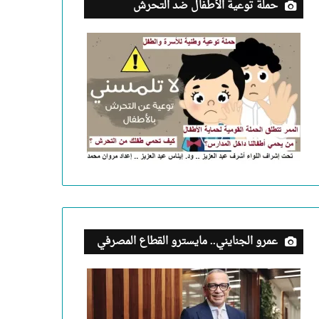
حملة توعية الأطفال ضد التحرش
عمرو الجنايني.. مايسترو القطاع المصرفي