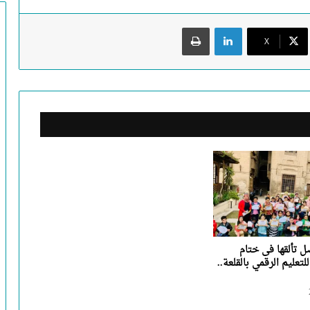
لينكدإن
طباعة
X
ل تألقها فى ختام
لتعليم الرقمي بالقلعة..