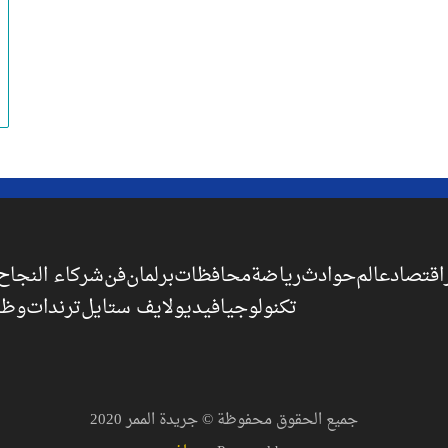
اقتصاد
عالم
حوادث
رياضة
محافظات
برلمان
فن
شركاء النجاح
تكنولوجيا
فيديو
لايف ستايل
ترندات
وظا
جميع الحقوق محفوظة © جريدة الممر 2020