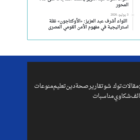
المحور
3 يوليو، 2026
اللواء أشرف عبد العزيز: «الأوكتاجون» نقلة
استراتيجية في مفهوم الأمن القومي المصرى
مقالات
توك شو
تقارير
صحة
دين
تعليم
منوعات
ئف
شكاوي
مناسبات