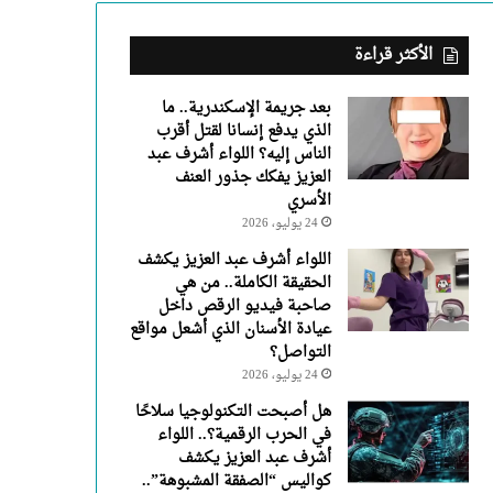
عبد
العزيز
يفكك
الأكثر قراءة
جذور
العنف
بعد جريمة الإسكندرية.. ما
الأسري
الذي يدفع إنسانا لقتل أقرب
الناس إليه؟ اللواء أشرف عبد
العزيز يفكك جذور العنف
الأسري
24 يوليو، 2026
اللواء أشرف عبد العزيز يكشف
الحقيقة الكاملة.. من هي
صاحبة فيديو الرقص داخل
عيادة الأسنان الذي أشعل مواقع
التواصل؟
24 يوليو، 2026
هل أصبحت التكنولوجيا سلاحًا
في الحرب الرقمية؟.. اللواء
أشرف عبد العزيز يكشف
كواليس “الصفقة المشبوهة”..