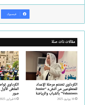
فيسبوك
مقالات ذات صلة
الكرداوى تختتم مرحلة الإعداد
الكرداوى تواص
للمتطوعين من النشء “Junior
الملتقى الأول ل
Volunteers” بالشباب والرياضة
صور
16 يونيو، 2025
6 فبراير، 2025