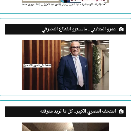
عمرو الجنايني.. مايسترو القطاع المصرفي
المتحف المصري الكبير.. كل ما تريد معرفته