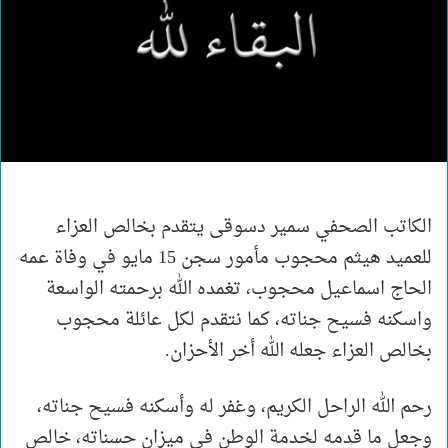
الكاتب الصحفي سمير دسوقى يتقدم بخالص العزاء
للعميد هيثم محجوب مأمور سجن 15 مايو في وفاة عمه
الحاج اسماعيل محجوب، تغمده الله برحمته الواسعة
واسكنه فسيح جناته، كما نتقدم لكل عائلة محجوب
بخالص العزاء جعله الله أخر الأحزان.
رحم الله الراحل الكريم، وغفر له وأسكنه فسيح جناته،
وجعل ما قدمه لخدمة الوطن في ميزان حسناته، خالص