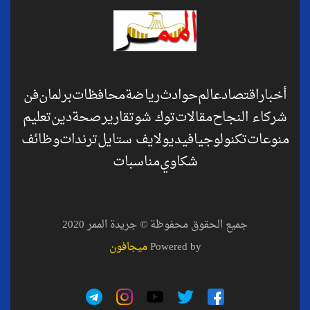
أخبار
اقتصاد
عالم
حوادث
رياضة
محافظات
برلمان
فن
شركاء النجاح
مقالات
توك شو
تقارير
صحة
دين
تعليم
منوعات
تكنولوجيا
فيديو
لايف ستايل
ترندات
وظائف
شكاوي
مناسبات
جميع الحقوق محفوظة © جريدة الممر 2020
Powered by
ميجافون