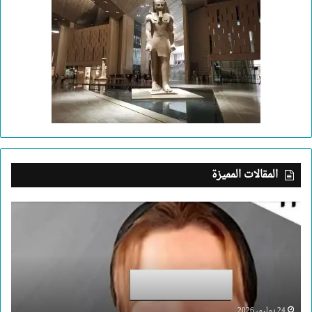
المقالات المميزة
بعد
جريمة
الإسكندرية..
ما
الذي
يدفع
إنسانا
لقتل
24 يوليو، 2026