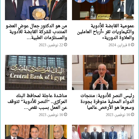
عمومية القابضة للأدوية
من هو الدكتور جمال عوض العضو
والكيماويات تقر «أرباح العاملين
المنتدب للشركة القابضة للأدوية
والعلاوة الدورية»
والمستلزمات الطبية…
8 فبراير، 2024
22 نوفمبر، 2023
رئيس النصر للأدوية: منتجات
مناشدة عاجلة لمحافظ البنك
الدواء المحلية متوفرة بجودة
المركزى.. “النصر للأدوية” تتوقف
وسعرها هو الأرخص عالميا
عن العمل بسبب نقص…
16 نوفمبر، 2023
16 نوفمبر، 2023