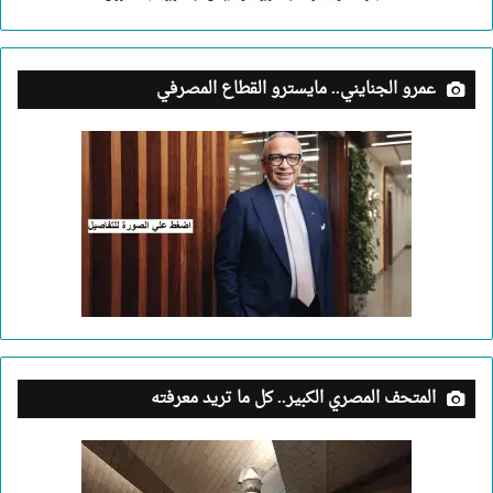
عمرو الجنايني.. مايسترو القطاع المصرفي
المتحف المصري الكبير.. كل ما تريد معرفته