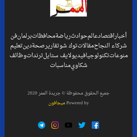
أخبار
اقتصاد
عالم
حوادث
رياضة
محافظات
برلمان
فن
شركاء النجاح
مقالات
توك شو
تقارير
صحة
دين
تعليم
منوعات
تكنولوجيا
فيديو
لايف ستايل
ترندات
وظائف
شكاوي
مناسبات
جميع الحقوق محفوظة © جريدة الممر 2020
Powered by
ميجافون