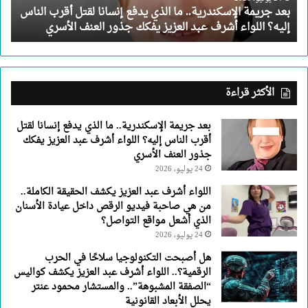
بعد جريمة الإسكندرية.. ما الذي يدفع إنسانا لقتل أقرب الناس
أقرب
إليه؟ اللواء أشرف عبد العزيز يفكك جذور العنف الأسري
الناس
إليه؟
اللواء
أشرف
عبد
الأكثر قراءة
العزيز
يفكك
بعد جريمة الإسكندرية.. ما الذي يدفع إنسانا لقتل
جذور
أقرب الناس إليه؟ اللواء أشرف عبد العزيز يفكك
العنف
جذور العنف الأسري
الأسري
24 يوليو، 2026
اللواء أشرف عبد العزيز يكشف الحقيقة الكاملة..
من هي صاحبة فيديو الرقص داخل عيادة الأسنان
الذي أشعل مواقع التواصل؟
24 يوليو، 2026
هل أصبحت التكنولوجيا سلاحًا في الحرب
الرقمية؟.. اللواء أشرف عبد العزيز يكشف كواليس
“الصفقة المشبوهة”.. والمستشار محمود عنتر
يحلل الأبعاد القانونية