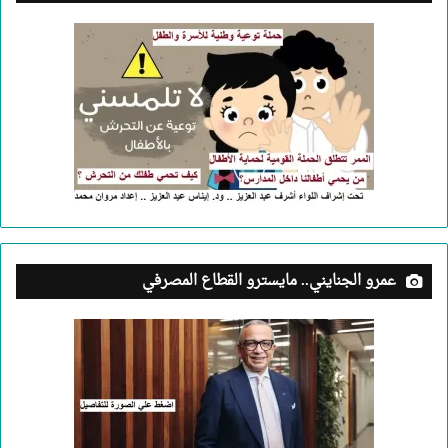
عمرو الجنايني.. مايسترو القطاع المصرفي