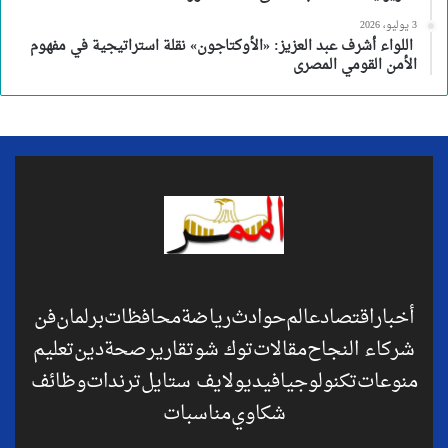
3 يوليو، 2026
اللواء أشرف عبد العزيز: «الأوكتاجون» نقلة استراتيجية في مفهوم
الأمن القومي المصرى
أخبار
اقتصاد
عالم
حوادث
رياضة
محافظات
برلمان
فن
شركاء النجاح
مقالات
توك شو
تقارير
صحة
دين
تعليم
منوعات
تكنولوجيا
فيديو
لايف ستايل
ترندات
وظائف
شكاوي
مناسبات