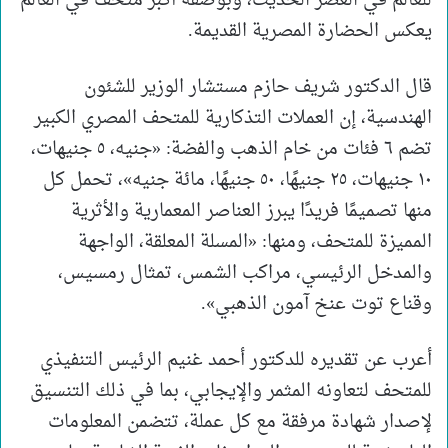
للعالم في العصر الحديث، وبوصفه أكبر متحف في العالم
يعكس الحضارة المصرية القديمة.
قال الدكتور شريف حازم مستشار الوزير للشئون
الهندسية، إن العملات التذكارية للمتحف المصري الكبير
تضم ٦ فئات من خام الذهب والفضة: «جنيه، ٥ جنيهات،
١٠ جنيهات، ٢٥ جنيهًا، ٥٠ جنيهًا، مائة جنيه»، تحمل كل
منها تصميمًا فريدًا يبرز العناصر المعمارية والأثرية
المميزة للمتحف، ومنها: «المسلة المعلقة، الواجهة
والمدخل الرئيسي، مراكب الشمس، تمثال رمسيس،
وقناع توت عنخ آمون الذهبي».
أعرب عن تقديره للدكتور أحمد غنيم الرئيس التنفيذي
للمتحف لتعاونه المثمر والإيجابي، بما في ذلك التنسيق
لإصدار شهادة مرفقة مع كل عملة، تتضمن المعلومات