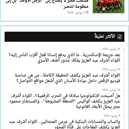
منتخب مصر لا يحتاج إلى “الرجل الأوحد” بل إلى
منظومة تنتصر
3 يوليو، 2026
الأكثر تعليقاً
24 يوليو، 2026
بعد جريمة الإسكندرية.. ما الذي يدفع إنسانا لقتل أقرب الناس إليه؟
اللواء أشرف عبد العزيز يفكك جذور العنف الأسري
24 يوليو، 2026
اللواء أشرف عبد العزيز يكشف الحقيقة الكاملة.. من هي صاحبة
فيديو الرقص داخل عيادة الأسنان الذي أشعل مواقع التواصل؟
18 يوليو، 2026
هل أصبحت التكنولوجيا سلاحًا في الحرب الرقمية؟.. اللواء أشرف
عبد العزيز يكشف كواليس “الصفقة المشبوهة”.. والمستشار محمود
عنتر يحلل الأبعاد القانونية
8 يوليو، 2026
واتساب والحسابات البنكية في مرمى المحتالين.. اللواء أشرف عبد
العزيز يكشف المفاجآت على قناة المحور