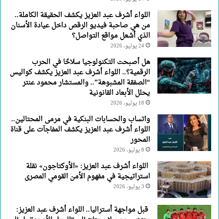
اللواء أشرف عبد العزيز يكشف الحقيقة الكاملة..
من هي صاحبة فيديو الرقص داخل عيادة الأسنان
الذي أشعل مواقع التواصل؟
24 يوليو، 2026
هل أصبحت التكنولوجيا سلاحًا في الحرب
الرقمية؟.. اللواء أشرف عبد العزيز يكشف كواليس
“الصفقة المشبوهة”.. والمستشار محمود عنتر
يحلل الأبعاد القانونية
18 يوليو، 2026
واتساب والحسابات البنكية في مرمى المحتالين..
اللواء أشرف عبد العزيز يكشف المفاجآت على قناة
المحور
8 يوليو، 2026
اللواء أشرف عبد العزيز: «الأوكتاجون» نقلة
استراتيجية في مفهوم الأمن القومي المصرى
3 يوليو، 2026
قبل مواجهة أستراليا.. اللواء أشرف عبد العزيز: