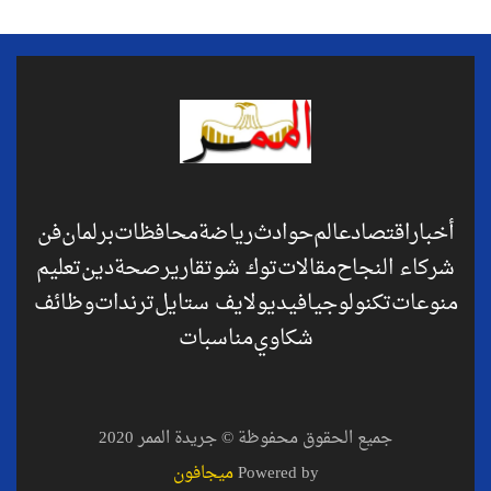
أخبار
اقتصاد
عالم
حوادث
رياضة
محافظات
برلمان
فن
شركاء النجاح
مقالات
توك شو
تقارير
صحة
دين
تعليم
منوعات
تكنولوجيا
فيديو
لايف ستايل
ترندات
وظائف
شكاوي
مناسبات
جميع الحقوق محفوظة © جريدة الممر 2020
Powered by
ميجافون