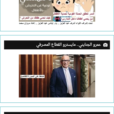
عمرو الجنايني.. مايسترو القطاع المصرفي