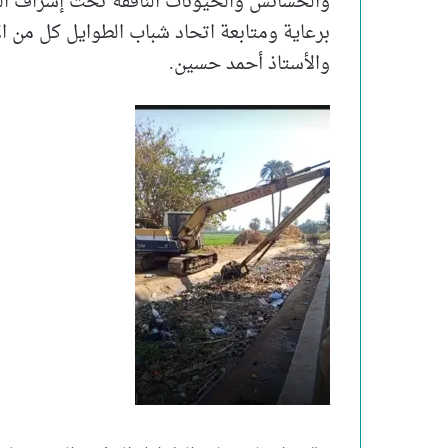
والحشائش والحيونات النافقة تحت إشراف ا
برعاية ومتابعة اتحاد شباب الطوايل كل من ا
والأستاذ أحمد حسين.