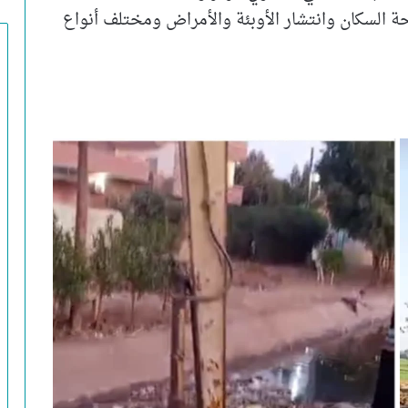
 السكان وانتشار الأوبئة والأمراض ومختلف أنواع