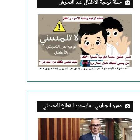
حملة توعية الأطفال ضد التحرش
عمرو الجنايني.. مايسترو القطاع المصرفي