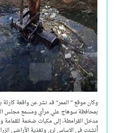
وكان موقع ” الممر” قد نشر عن واقعة كارثة 
بمحافظة سوهاج علي مرأي ومسمع مجلس المدي
مدخل القرامطة، إلى مكبات ضخمة للقمامة ومخل
أُنشئت في الاساس لري وتغذية الأراضي الزرا