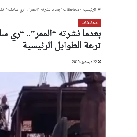
الرئيسية
/
محافظات
/
بعدما نشرته “الممر”.. “ري ساقلتة” ت
محافظات
بعدما نشرته “الممر”.. “ري س
ترعة الطوايل الرئيسية
22 ديسمبر، 2025