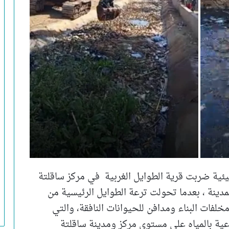
بيئية ضربت قرية الطوايل الغربية في مركز ساقلتة
نة ، بعدما تحولت ترعة الطوايل الرئيسية من
فات البناء ومدافن للحيوانات النافقة، والتي
عية بالمياه علي مستوي مركز ومدينة ساقلتة