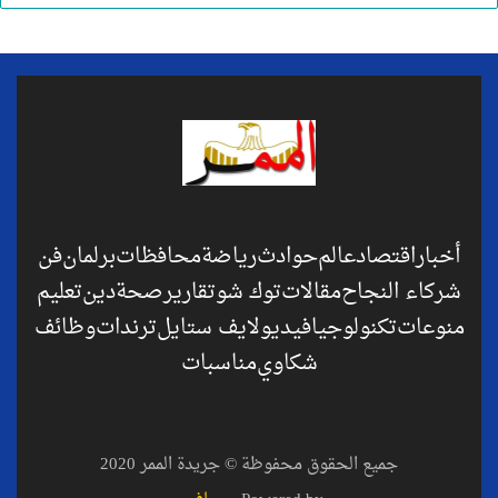
أخبار
اقتصاد
عالم
حوادث
رياضة
محافظات
برلمان
فن
شركاء النجاح
مقالات
توك شو
تقارير
صحة
دين
تعليم
منوعات
تكنولوجيا
فيديو
لايف ستايل
ترندات
وظائف
شكاوي
مناسبات
جميع الحقوق محفوظة © جريدة الممر 2020