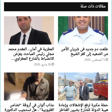
مقالات ذات صلة
طلعت دم جديد فى شريان الأمن
المطرية في أمان.. المقدم محمد
من الصعيد إلى كفر الشيخ
مجلي رئيس المباحث يفرض
الانضباط بالشارع المطراوي…
5 أغسطس، 2026
26 مايو، 2026
حملة مكبرة لرفع الإشغالات وإعادة
عذاب ألوان في أروقة “تضامن
هيبة الدولة للشارع بشبين القناطر
القليوبية”.. هل تستجيب الدكتورة