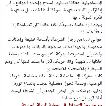
الإسماعيلية، مطالبًا بتسليم السلاح وإخلاء المواقع.. كان
إنذارًا مهينًا، لا يستهدف موقعًا أمنيًا فقط، بل يستهدف
فكرة الدولة ذاتها.
وجاء الرد حاسمًا، بسيطًا، لكنه خالد: “لن تتسلمونا إلا
جثثًا هامدة”.
حوالي 850 من رجال الشرطة، بأسلحة خفيفة وإمكانات
محدودة، واجهوا قوات مدججة بالدبابات والمدرعات
والطيران. استمرت المعركة أكثر من ست ساعات، سقط
خلالها 56 شهيدًا و80 جريحًا، لكن ما سقط فعليًا كان وهم
السيطرة والاستعلاء الاستعماري.
كانت معركة الإسماعيلية لحظة ميلاد حقيقية للشرطة
الوطنية، ونقطة تحول مفصلية عجّلت باندلاع ثورة
يوليو، ورسّخت في الوعي الجمعي أن الشرطة ليست
أداة قهر، بل درع سيادة.
من مقاومة الاحتلال إلى حماية الدولة الحديثة