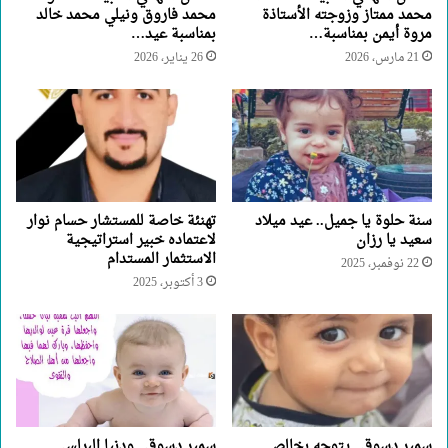
محمد ممتاز وزوجته الأستاذة
محمد فاروق ونيلي محمد خالد
مروة أيمن بمناسبة…
بمناسبة عيد…
21 مارس، 2026
26 يناير، 2026
سنة حلوة يا جميل.. عيد ميلاد
تهنئة خاصة للمستشار حسام نوار
سعيد يا رزان
لاعتماده خبير استراتيجية
الاستثمار المستدام
22 نوفمبر، 2025
3 أكتوبر، 2025
سمير دسوقى يتوجه بخالص
سمير دسوقي ودنيا البرلسى