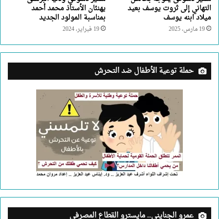
التهاني إلى ثروت يوسف بعيد
يهنئان الأستاذ محمد أحمد
ميلاد ابنه يوسف
بمناسبة المولود الجديد
19 مارس، 2025
19 فبراير، 2024
حملة توعية الأطفال ضد التحرش
عمرو الجنايني.. مايسترو القطاع المصرفي