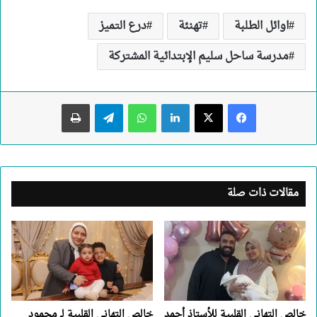
اوائل الطلبة
تهنئة
درع التميز
مدرسة ساحل سليم الإبتدائية المشتركة
لينكدإن
واتساب
تيلقرام
طباعة
مقالات ذات صلة
خالص التهاني القلبية للأستاذ أحمد
خالص التهاني القلبية لـ محمود