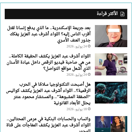
أشرف
عبد
الأكثر قراءة
العزيز
يفكك
بعد جريمة الإسكندرية.. ما الذي يدفع إنسانا لقتل
جذور
أقرب الناس إليه؟ اللواء أشرف عبد العزيز يفكك
العنف
جذور العنف الأسري
الأسري
24 يوليو، 2026
اللواء أشرف عبد العزيز يكشف الحقيقة الكاملة..
من هي صاحبة فيديو الرقص داخل عيادة الأسنان
الذي أشعل مواقع التواصل؟
24 يوليو، 2026
هل أصبحت التكنولوجيا سلاحًا في الحرب
الرقمية؟.. اللواء أشرف عبد العزيز يكشف كواليس
“الصفقة المشبوهة”.. والمستشار محمود عنتر
يحلل الأبعاد القانونية
18 يوليو، 2026
واتساب والحسابات البنكية في مرمى المحتالين..
اللواء أشرف عبد العزيز يكشف المفاجآت على قناة
المحور