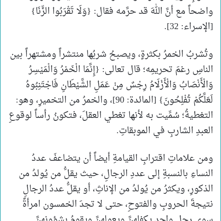
واضحاً مع أنَّ اللهَ قد حرَّمه فقال: {وَلَا تَقْرَبُوا الزِّنَا}
[الإسراء: 32].
وتُشربُ الخمرُ بكثرةٍ، ويصبحُ شربُها منتشراً ومشتهراً بين
الناسِ رغمَ تحريمِه؛ قال تعالى: {إِنَّمَا الْخَمْرُ وَالْمَيْسِرُ
وَالْأَنْصَابُ وَالْأَزْلَامُ رِجْسٌ مِنْ عَمَلِ الشَّيْطَانِ فَاجْتَنِبُوهُ
لَعَلَّكُمْ تُفْلِحُونَ} [المائدة: 90]، والخمرُ من التخميرِ، وهو:
التغطيةُ؛ سُمِّيت به لأنها تغطي العقلَ، فتكونُ رأساً لوقوعِ
العبدِ الشاربِ في الموبقاتِ.
ومن علاماتِ اقترابِ القيامةِ أيضاً أن يتضاعفَ عددُ
النساءِ بالنسبةِ إلى عددِ الرجالِ، حيث يقلُّ من يُولدُ من
الذكورِ، ويكثرُ من يُولدُ من الإناثِ، أو يقلُّ عددُ الرجالِ
نتيجةَ الحروبِ والفتوحِ، حتى لا تجدَ الخمسون امرأةً
سوى رجلٍ واحدٍ يكفلهنَّ ويعولهنَّ ويقومُ بشؤونهنَّ.