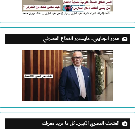
عمرو الجنايني.. مايسترو القطاع المصرفي
المتحف المصري الكبير.. كل ما تريد معرفته