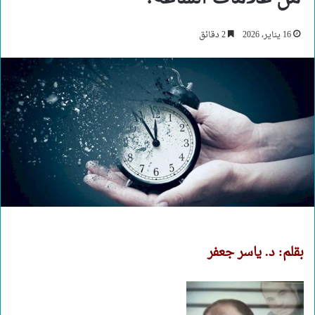
16 يناير، 2026
2 دقائق
بقلم: د. ياسر جعفر