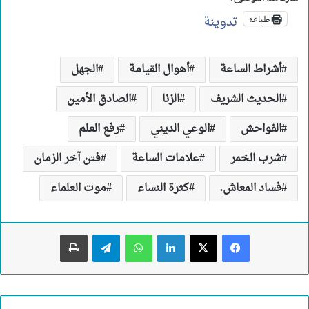
تدوينة
طباعة
أشراط الساعة
أهوال القيامة
الجهل
الحديث الشريف
الزنا
الصادق الأمين
الفواحش
الوعي الديني
رفع العلم
شرب الخمر
علامات الساعة
فتن آخر الزمان
فساد المعاش.
كثرة النساء
موت العلماء
لينكدإن
واتساب
تيلقرام
طباعة