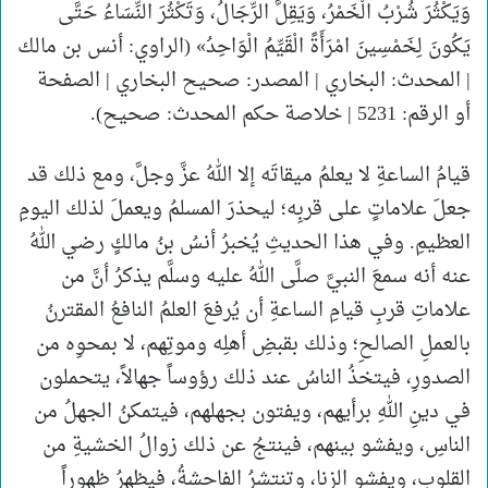
وَيَكْثُرَ شُرْبُ الْخَمْرُ، وَيَقِلَّ الرِّجَالُ، وَتَكْثُرَ النِّسَاءُ حَتَّى
يَكُونَ لِخَمْسِينَ امْرَأَةً الْقَيِّمُ الْوَاحِدُ» (الراوي: أنس بن مالك
| المحدث: البخاري | المصدر: صحيح البخاري | الصفحة
أو الرقم: 5231 | خلاصة حكم المحدث: صحيح).
قيامُ الساعةِ لا يعلمُ ميقاتَه إلا اللهُ عزَّ وجلَّ، ومع ذلك قد
جعلَ علاماتٍ على قربِه؛ ليحذرَ المسلمُ ويعملَ لذلك اليومِ
العظيمِ. وفي هذا الحديثِ يُخبرُ أنسُ بنُ مالكٍ رضي اللهُ
عنه أنه سمعَ النبيَّ صلَّى اللهُ عليه وسلَّم يذكرُ أنَّ من
علاماتِ قربِ قيامِ الساعةِ أن يُرفعَ العلمُ النافعُ المقترنُ
بالعملِ الصالحِ؛ وذلك بقبضِ أهلِه وموتِهم، لا بمحوِه من
الصدورِ، فيتخذُ الناسُ عند ذلك رؤوساً جهالاً، يتحملون
في دينِ اللهِ برأيهم، ويفتون بجهلهم، فيتمكنُ الجهلُ من
الناسِ، ويفشو بينهم، فينتجُ عن ذلك زوالُ الخشيةِ من
القلوبِ، ويفشو الزنا، وتنتشرُ الفاحشةُ، فيظهرُ ظهوراً