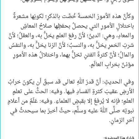
وكأنَّ هذه الأمورَ الخمسةَ خُصَّت بالذكرِ؛ لكونِها مشعرةً
باختلالِ الأمورِ التي يحصلُ بحفظِها صلاحُ المعاشِ
والمعادِ، وهي: الدينُ؛ لأنَّ رفعَ العلمِ يخلُّ به، والعقلُ؛ لأنَّ
شربَ الخمرِ يخلُّ به، والنسبُ؛ لأنَّ الزنا يخلُّ به، والنفسُ
والمالُ؛ لأنَّ كثرةَ الفتنِ تخلُّ بهما، واختلالُ هذه الأمورِ
مؤذنٌ بخرابِ العالَمِ.
وفي الحديثِ: أنَّ قدرَ اللهِ تعالى قد سبقَ أن يكونَ خرابُ
الأرضِ عقيبَ كثرةِ الفسادِ فيها. وفيه: الحثُّ على تعلمِ
العلمِ؛ فإنه لا يُرفعُ إلا بقبضِ العلماءِ. وفيه: عَلَمٌ من أعلامِ
نبوتِه صلَّى اللهُ عليه وسلَّم، حيثُ أخبرَ بما سيحدثُ في
آخرِ الزمانِ.
شارك هذا الموضوع: