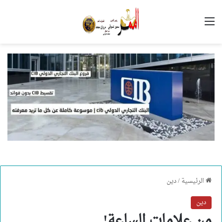
القائمة
الرئيسية
/
دين
دين
من علامات الساعة!