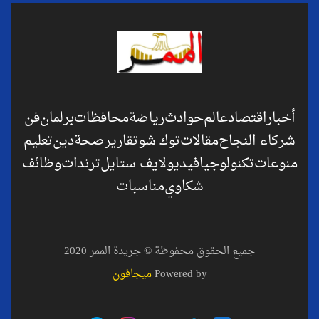
أخبار
اقتصاد
عالم
حوادث
رياضة
محافظات
برلمان
فن
شركاء النجاح
مقالات
توك شو
تقارير
صحة
دين
تعليم
منوعات
تكنولوجيا
فيديو
لايف ستايل
ترندات
وظائف
شكاوي
مناسبات
جميع الحقوق محفوظة © جريدة الممر 2020
Powered by
ميجافون