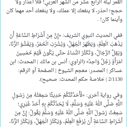
القمر ليلة الرابع عشر من الشهر العربي! فلا أعذار ولا
حجج؛ احذر، لا ينفعك إلا عملك، ولا ينفعك أحد مهما كان
وأينما كان! .
ففي الحديث النبوي الشريف: «إِنَّ مِنْ أَشْرَاطِ السَّاعَةِ أَنْ
يَذْهَبَ الْعِلْمُ، وَيَظْهَرَ الْجَهْلُ، وَيُشْرَبَ الْخَمْرُ، وَيَفْشُوَ الزِّنَا،
وَيَقِلَّ الرِّجَالُ، وَتَكْثُرَ النِّسَاءُ حتَّى يَكُونَ قَيِّمَ خَمْسِينَ
امْرَأَةٍ رَجُلٌ وَاحِدٌ» (الراوي: أنس بن مالك | المحدث: ابن
عساكر | المصدر: معجم الشيوخ | الصفحة أو الرقم:
2/1130 | خلاصة حكم المحدث: صحيح).
وفي رواية أخرى: «لَأُحَدِّثَنَّكُمْ حَدِيثًا سَمِعْتُهُ مِنْ رَسُولِ
اللَّهِ صَلَّى اللهُ عَلَيْهِ وَسَلَّمَ، لَا يُحَدِّثُكُمْ بِهِ أَحَدٌ غَيْرِي؛
سَمِعْتُ رَسُولَ اللَّهِ صَلَّى اللهُ عَلَيْهِ وَسَلَّمَ يَقُولُ: إِنَّ مِنْ
أَشْرَاطِ السَّاعَةِ أَنْ يُرْفَعَ الْعِلْمُ، وَيَكْثُرَ الْجَهْلُ، وَيَكْثُرَ الزِّنَا،