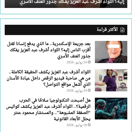
إليه؟ اللواء أشرف عبد العزيز يفكك جذور العنف الأسري
الناس
إليه؟
اللواء
أشرف
عبد
الأكثر قراءة
العزيز
يفكك
بعد جريمة الإسكندرية.. ما الذي يدفع إنسانا لقتل
جذور
أقرب الناس إليه؟ اللواء أشرف عبد العزيز يفكك
العنف
جذور العنف الأسري
الأسري
24 يوليو، 2026
اللواء أشرف عبد العزيز يكشف الحقيقة الكاملة..
من هي صاحبة فيديو الرقص داخل عيادة الأسنان
الذي أشعل مواقع التواصل؟
24 يوليو، 2026
هل أصبحت التكنولوجيا سلاحًا في الحرب
الرقمية؟.. اللواء أشرف عبد العزيز يكشف كواليس
“الصفقة المشبوهة”.. والمستشار محمود عنتر
يحلل الأبعاد القانونية
18 يوليو، 2026