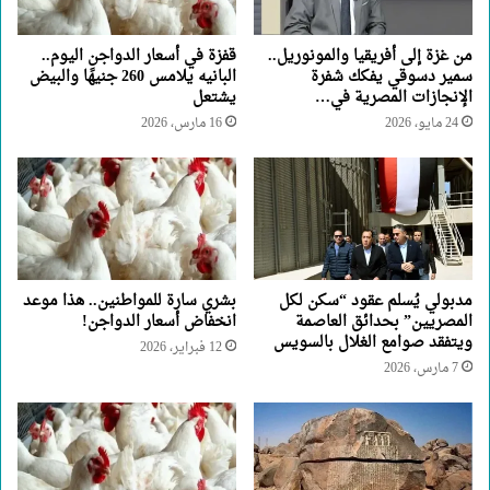
من غزة إلى أفريقيا والمونوريل..
قفزة في أسعار الدواجن اليوم..
سمير دسوقي يفكك شفرة
البانيه يلامس 260 جنيهًا والبيض
الإنجازات المصرية في…
يشتعل
24 مايو، 2026
16 مارس، 2026
مدبولي يُسلم عقود “سكن لكل
بشري سارة للمواطنين.. هذا موعد
المصريين” بحدائق العاصمة
انخفاض أسعار الدواجن!
ويتفقد صوامع الغلال بالسويس
12 فبراير، 2026
7 مارس، 2026