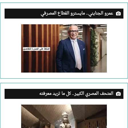
عمرو الجنايني.. مايسترو القطاع المصرفي
المتحف المصري الكبير.. كل ما تريد معرفته