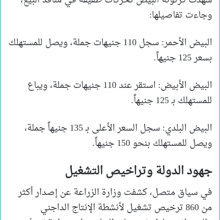
شهدت كرتونة البيض تحركات طفيفة في منافذ البيع،
وجاءت تفاصيلها:
البيض الأحمر: سجل 110 جنيهات جملة، ويصل للمستهلك
بسعر 125 جنيهاً.
البيض الأبيض: استقر عند 110 جنيهات جملة، ويباع
للمستهلك بـ 125 جنيهاً.
البيض البلدي: سجل السعر الأعلى بـ 135 جنيهاً جملة،
ويصل للمستهلك بنحو 150 جنيهاً.
جهود الدولة وتراخيص التشغيل
في سياق متصل، كشفت وزارة الزراعة عن إصدار أكثر
من 860 ترخيص تشغيل لأنشطة الإنتاج الداجني