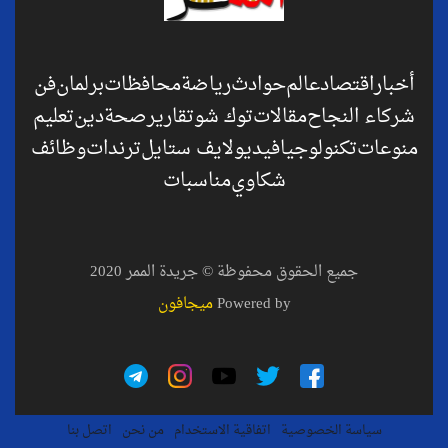
أخبار
اقتصاد
عالم
حوادث
رياضة
محافظات
برلمان
فن
شركاء النجاح
مقالات
توك شو
تقارير
صحة
دين
تعليم
منوعات
تكنولوجيا
فيديو
لايف ستايل
ترندات
وظائف
شكاوي
مناسبات
جميع الحقوق محفوظة © جريدة الممر 2020
Powered by
ميجافون
سياسة الخصوصية
اتفاقية الاستخدام
من نحن
اتصل بنا