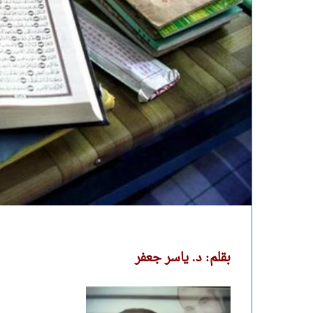
بقلم: د. ياسر جعفر