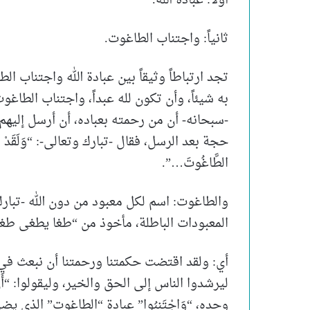
أولاً: عبادة الله.
ثانياً: واجتناب الطاغوت.
تجد ارتباطاً وثيقاً بين عبادة الله واجتناب الط
به شيئاً، وأن تكون لله عبداً، واجتناب الطاغوت
-سبحانه- أن من رحمته بعباده، أن أرسل إليهم
حجة بعد الرسل، فقال -تبارك وتعالى-: “وَلَقَدْ بَعَثْنَا فِي
الطَّاغُوتَ…”.
والطاغوت: اسم لكل معبود من دون الله -تبارك
المعبودات الباطلة، مأخوذ من “طغا يطغى طغوا
أي: ولقد اقتضت حكمتنا ورحمتنا أن نبعث في كل
ليرشدوا الناس إلى الحق والخير، وليقولوا: “أَنِ اع
وحده، “وَاجْتَنِبُوا” عبادة “الطاغوت” الذي يض