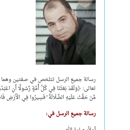
رسالة جميع الرسل تتلخص في صفتين وهما جو
تعالى: ﴿وَلَقَدْ بَعَثْنَا فِي كُلِّ أُمَّةٍ رَّسُولًا أَنِ اعْبُدُو
مَّنْ حَقَّتْ عَلَيْهِ الضَّلَالَةُ ۚ فَسِيرُوا فِي الْأَرْضِ فَان
رسالة جميع الرسل في: