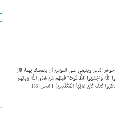
هر الدين وينبغي على المؤمن أن يتمسك بهما، قال
ا اللَّهَ وَاجْتَنِبُوا الطَّاغُوتَ ۖ فَمِنْهُم مَّنْ هَدَى اللَّهُ وَمِنْهُم
ظُرُوا كَيْفَ كَانَ عَاقِبَةُ الْمُكَذِّبِينَ﴾ [النحل: 36].