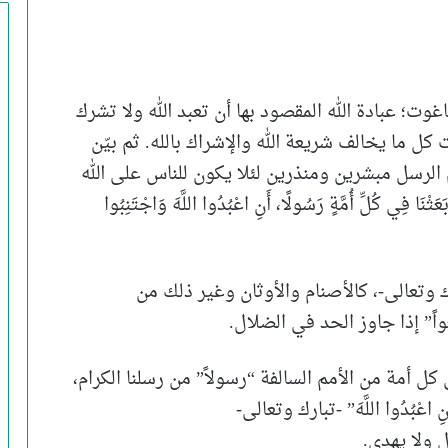
اغوت؛ عبادة الله المقصود بها أن تعبد الله ولا تشرك
 كل ما يخالف شريعة الله والإشراك بالله. ثم بيّن
 الرسل مبشرين ومنذرين لئلا يكون للناس على الله
 كُلِّ أُمَّةٍ رَسُولًا، أَنِ اعْبُدُوا اللَّهَ وَاجْتَنِبُوا
 وتعالى-، كالأصنام والأوثان وغير ذلك من
ً” إذا جاوز الحد في الضلال.
 أمة من الأمم السالفة “رسولاً” من رسلنا الكرام،
ْبُدُوا اللَّهَ” -تبارك وتعالى-
ل ولا يهدي.