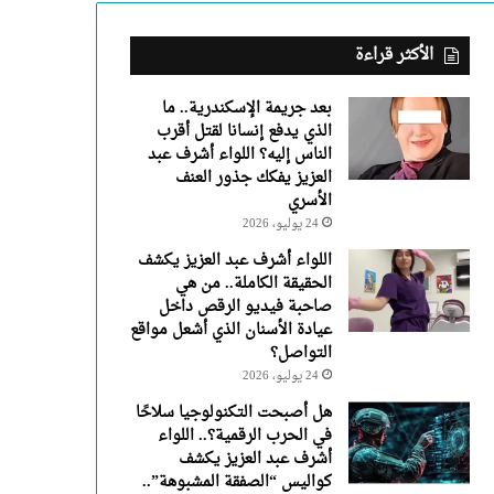
عبد
العزيز
يفكك
الأكثر قراءة
جذور
العنف
بعد جريمة الإسكندرية.. ما
الأسري
الذي يدفع إنسانا لقتل أقرب
الناس إليه؟ اللواء أشرف عبد
العزيز يفكك جذور العنف
الأسري
24 يوليو، 2026
اللواء أشرف عبد العزيز يكشف
الحقيقة الكاملة.. من هي
صاحبة فيديو الرقص داخل
عيادة الأسنان الذي أشعل مواقع
التواصل؟
24 يوليو، 2026
هل أصبحت التكنولوجيا سلاحًا
في الحرب الرقمية؟.. اللواء
أشرف عبد العزيز يكشف
كواليس “الصفقة المشبوهة”..