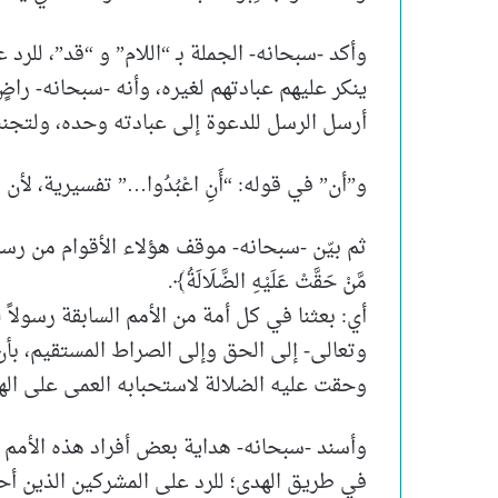
وأكد -سبحانه- الجملة بـ “اللام” و “قد”، للرد 
ينكر عليهم عبادتهم لغيره، وأنه -سبحانه- راض
أرسل الرسل للدعوة إلى عبادته وحده، ولتجن
و”أن” في قوله: “أَنِ اعْبُدُوا…” تفسيرية، لأ
ثم بيّن -سبحانه- موقف هؤلاء الأقوام من رسلهم فقال
مَّنْ حَقَّتْ عَلَيْهِ الضَّلَالَةُ﴾.
أي: بعثنا في كل أمة من الأمم السابقة رسولاً له
وتعالى- إلى الحق وإلى الصراط المستقيم، بأ
وحقت عليه الضلالة لاستحبابه العمى على اله
وأسند -سبحانه- هداية بعض أفراد هذه الأمم إ
في طريق الهدى؛ للرد على المشركين الذين أحا