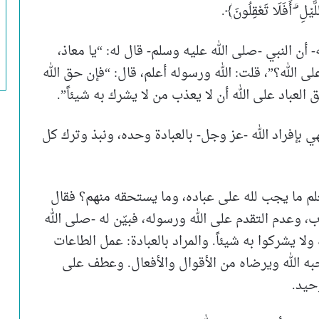
يْلِ ۗ أَفَلَا تَعْقِلُونَ﴾.
ن النبي -صلى الله عليه وسلم- قال له: “يا معاذ،
ى الله؟”، قلت: الله ورسوله أعلم، قال: “فإن حق الله
 العباد على الله أن لا يعذب من لا يشرك به شيئاً”.
ي بإفراد الله -عز وجل- بالعبادة وحده، ونبذ وترك كل
لم ما يجب لله على عباده، وما يستحقه منهم؟ فقال
، وعدم التقدم على الله ورسوله، فبيّن له -صلى الله
لا يشركوا به شيئاً. والمراد بالعبادة: عمل الطاعات
ه الله ويرضاه من الأقوال والأفعال. وعطف على
وحيد.