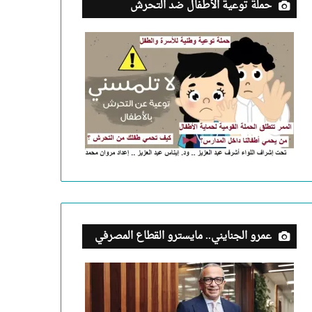
حملة توعية الأطفال ضد التحرش
عمرو الجنايني.. مايسترو القطاع المصرفي