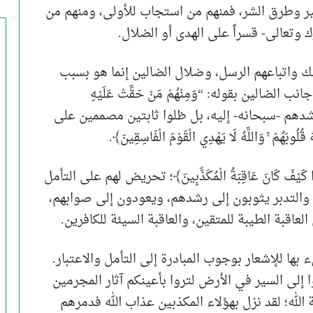
خير وطرق الشر، فمنهم من استجاب للأولى، ومنهم من
رك وتعالى- قسراً على الهدى أو الضلال.
لك واتباعهم الرسل، وضلال الضالين إنما هو بسبب
الين بقوله: “وَمِنْهُمْ مَنْ حَقَّتْ عَلَيْهِ
ا أرشدهم -سبحانه- إليه، بل ظلوا ثابتين مصممين على
هُمْ ۚ وَاللَّهُ لَا يَهْدِي الْقَوْمَ الْفَاسِقِينَ﴾.
َيْفَ كَانَ عَاقِبَةُ الْمُكَذِّبِينَ﴾؛ تحريض لهم على التأمل
 والتدبر يثوبون إلى رشدهم، ويعودون إلى صوابهم،
اقبة الطيبة للمتقين، والعاقبة السيئة للكافرين.
ها للإشعار بوجوب المبادرة إلى التأمل والاعتبار.
 إلى السير في الأرض لتروا بأعينكم آثار المجرمين
الله؛ لقد نزل بهؤلاء المكذبين عذاب الله فدمرهم