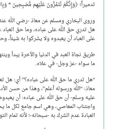
تدميراً؛ ﴿وَإِنَّكُمْ لَتَمُرُّونَ عَلَيْهِم مُّصْبِحِينَ * وَبِاللَّ
وروى البخاري ومسلم عن معاذ -رضي الله عنه- أ
هل تدري حق الله على عباده، وما حق العباد عل
على العباد أن يعبدوه ولا يشركوا به شيئاً، وحق
طريق نجاة العبد في الدنيا والآخرة يبدأ وينته
ما سواه -عز وجل- في علاه.
“هل تدري ما حق الله على عباده؟” أي: هل تع
معاذ: “الله ورسوله أعلم”، وهذا من حسن الأدب
عليه وسلم- أن حق الله على عباده: أن يعبدوه و
واجتناب المعاصي، وهي اسم جامع لكل ما يحب
العبادة عدم الشرك به -سبحانه-؛ لأنه تمام الت