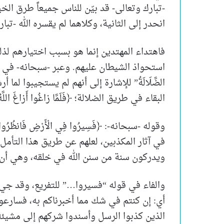
-تبارك وتعالى- قد بيّن للناس جميعاً طرق ال
انحدر إلى الثانية، وكلاهما لم يقسره الله -تبا
فاهتداء المهتدين إنما هو بسبب اختيارهم لذ
استحواذ الشيطان عليهم. وعبر -سبحانه- في جانب الض
الضَّلَالَةُ” للإشارة إلى أنهم لم يستجيبوا لم
البقاء في طريق الضلالة؛ ﴿فَلَمَّا زاغُوا أَزاغَ اللَّهُ قُلُوبَ
وقوله -سبحانه-: ﴿فَسِيرُوا فِي الْأَرْضِ فَانظُرُوا ك
في آثار المكذبين، لعلهم عن طريق هذا التأمل
ويدركون سنة من سنن الله في خلقه، وهي أن الع
والفاء في قوله “فسيروا…” للتفريع، وقد جيء ب
أي: إن كنتم في شك مما أخبرناكم به، فسارعوا
الذين كذبوا الرسل وأسندوا شركهم إلى مشيئة 