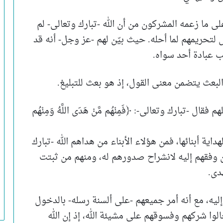
على ما زعمه المشركون من أن الله -تبارك وتعالى- لم
ٍ لتحريمهم لما أحله. حيث بيّن لهم -عز وجل- أنه قد
ب عبادة أحد سواه.
ن البعث يتضمن معنى القول، إذ هو بعث للتبليغ.
 -تبارك وتعالى-: ﴿فَمِنْهُم مَّنْ هَدَى اللَّهُ وَمِنْهُم
داية أبنائها، فمن هؤلاء الأبناء من هداهم الله -تبارك
ن وفقهم إليه لانشراح صدورهم له، ومنهم من ثبتت
دى.
ليه، مع أنه أمر جميعهم -على ألسنة رسله- بالدخول
لوا شركهم وفسوقهم على مشيئة الله، إذ إن الله