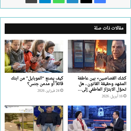
مقالات ذات صلة
كشك القصاصين» بين عاطفة
كيف يصنع “الموبايل” من ابنك
المشهد وحقيقة القانون.. هل
قاتلاً أو مدمن جنس؟
تحوّل الابتزاز العاطفي إلى…
24 فبراير، 2026
16 أبريل، 2026