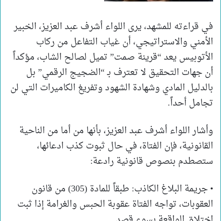
في قراءته للمشهد، يرى اللواء أشرف عبد العزيز، الخبير
الأمني والاستراتيجي، أن غياب التفاعل من ركاب
الأتوبيس يعد “قرينة صمت” تميل لصالح الشاب، مؤكداً
أن جهات التحقيق لا تعترف بـ “الضجيج الرقمي” بل
بالدليل المادي وشهادة الشهود وتفريغ الكاميرات التي لن
تجامل أحداً.
وأشار اللواء أشرف عبد العزيز، بأنها من أما من الناحية
القانونية، فإن الفتاة، في حال ثبوت كذب ادعائها،
ستصطدم بنصوص قانونية رادعة:
• جريمة البلاغ الكاذب: طبقاً للمادة (305) من قانون
العقوبات، تواجه الفتاة عقوبة الحبس والغرامة إذا ثبت
اختلاق الواقعة بسوء قصد.