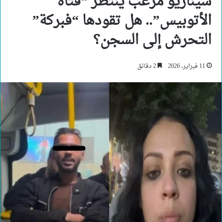
سيناريو مرعب ينتظر “فتاة
الأتوبيس”.. هل تقودها “فبركة”
التحرش إلى السجن؟
11 فبراير، 2026
2 دقائق