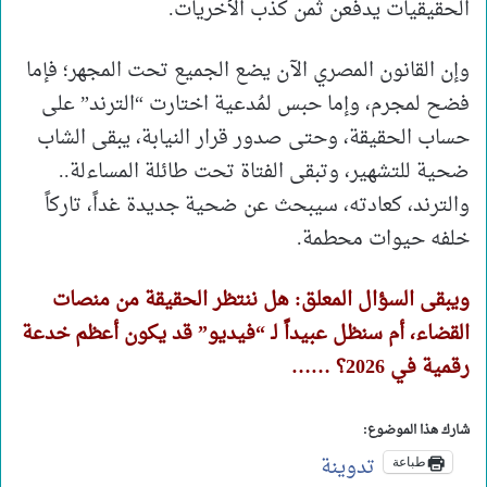
الحقيقيات يدفعن ثمن كذب الأخريات.
وإن القانون المصري الآن يضع الجميع تحت المجهر؛ فإما
فضح لمجرم، وإما حبس لمُدعية اختارت “الترند” على
حساب الحقيقة، وحتى صدور قرار النيابة، يبقى الشاب
ضحية للتشهير، وتبقى الفتاة تحت طائلة المساءلة..
والترند، كعادته، سيبحث عن ضحية جديدة غداً، تاركاً
خلفه حيوات محطمة.
ويبقى السؤال المعلق: هل ننتظر الحقيقة من منصات
القضاء، أم سنظل عبيداً لـ “فيديو” قد يكون أعظم خدعة
رقمية في 2026؟ ……
شارك هذا الموضوع:
تدوينة
طباعة