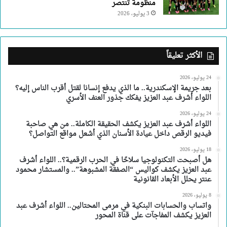
منظومة تنتصر
3 يوليو، 2026
الأكثر تعليقاً
24 يوليو، 2026
بعد جريمة الإسكندرية.. ما الذي يدفع إنسانا لقتل أقرب الناس إليه؟
اللواء أشرف عبد العزيز يفكك جذور العنف الأسري
24 يوليو، 2026
اللواء أشرف عبد العزيز يكشف الحقيقة الكاملة.. من هي صاحبة
فيديو الرقص داخل عيادة الأسنان الذي أشعل مواقع التواصل؟
18 يوليو، 2026
هل أصبحت التكنولوجيا سلاحًا في الحرب الرقمية؟.. اللواء أشرف
عبد العزيز يكشف كواليس “الصفقة المشبوهة”.. والمستشار محمود
عنتر يحلل الأبعاد القانونية
8 يوليو، 2026
واتساب والحسابات البنكية في مرمى المحتالين.. اللواء أشرف عبد
العزيز يكشف المفاجآت على قناة المحور