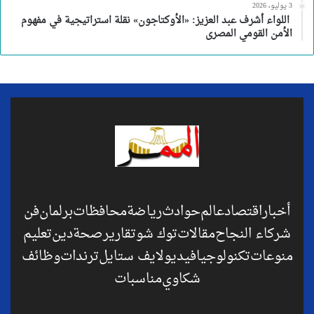
3 يوليو، 2026
اللواء أشرف عبد العزيز: «الأوكتاجون» نقلة استراتيجية في مفهوم
الأمن القومي المصرى
أخبار
اقتصاد
عالم
حوادث
رياضة
محافظات
برلمان
فن
شركاء النجاح
مقالات
توك شو
تقارير
صحة
دين
تعليم
منوعات
تكنولوجيا
فيديو
لايف ستايل
ترندات
وظائف
شكاوي
مناسبات