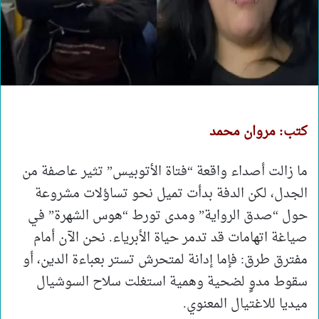
كتب: مروان محمد
ما زالت أصداء واقعة “فتاة الأتوبيس” تثير عاصفة من
الجدل، لكن الدفة بدأت تميل نحو تساؤلات مشروعة
حول “صدق الرواية” ومدى تورط “هوس الشهرة” في
صياغة اتهامات قد تدمر حياة الأبرياء. نحن الآن أمام
مفترق طرق: فإما إدانة لمتحرش تستر بعباءة الدين، أو
سقوط مدوٍ لضحية وهمية استغلت سلاح السوشيال
ميديا للاغتيال المعنوي.