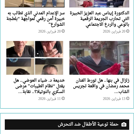
الدكتورة إيناس عبد العزيز الخبيرة
سر الإعدام المدني الذي تطالب به
التي تحارب الجريمة الرقمية
خبيرة أمن رقمي لمواجهة “بلطجة
بالوعي والردع الاجتماعي
الشوارع”
20 فبراير، 2026
20 فبراير، 2026
زلزال في بنها.. هل تورط الفنان
خديعة د. ضياء العوضي.. هل
محمد رمضان في واقعة تجريس
يقتل “نظام الطيبات” مرضى
الشاب…
السكري بالنوتيلا؟.. نقابة…
13 فبراير، 2026
11 فبراير، 2026
حملة توعية الأطفال ضد التحرش