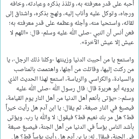
أحبه على قدر معرفته به، وتلذذ بذكره وعبادته، وخافه
ورجاه، وتوكل عليه وأناب إليه، ولهج بذكره، واشتاق إلى
لقائه، واستحيا منه، وأجله وعظمه على قدر معرفته به؛
فعن أنس أن النبي -صلى الله عليه وسلم- قال: «اللهم لا
عيش إلا عيش الآخرة».
واستمع يا من أحببت الدنيا وزينتها -وكلنا ذلك الرجل-، يا
من ركنت إليها، وقاتلت من أجلها، واهتممت بالمناصب
والسيادة، والكراسي والرياسة، استمع لهذا الحديث الذي
يرويه أبو هريرة قال: قال رسول الله -صلى الله عليه
وسلم-: «يؤتى بأنعم أهل الدنيا من أهل النار يوم القيامة،
فيصبغ في النار صبغة، ثم يقال: يا ابن آدم هل رأيت خيراً
قط؟ هل مر بك نعيم قط؟ فيقول: لا والله يا رب. ويؤتى
بأشد الناس بؤساً في الدنيا من أهل الجنة، فيصبغ صبغة
في الجنة، فيقال له: يا بن آدم هل رأيت بؤساً قط؟ هل