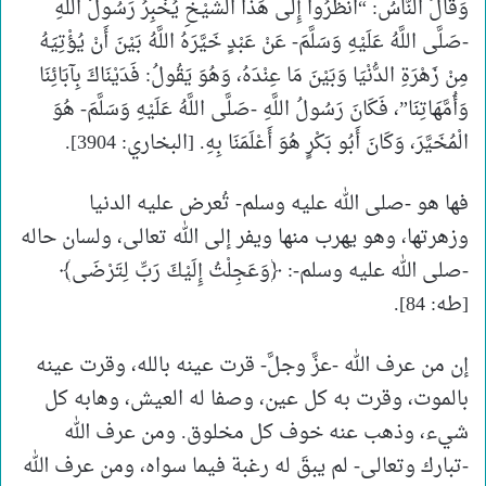
وَقَالَ النَّاسُ: “انْظُرُوا إِلَى هَذَا الشَّيْخِ يُخْبِرُ رَسُولُ اللَّهِ
-صَلَّى اللَّهُ عَلَيْهِ وَسَلَّمَ- عَنْ عَبْدٍ خَيَّرَهُ اللَّهُ بَيْنَ أَنْ يُؤْتِيَهُ
مِنْ زَهْرَةِ الدُّنْيَا وَبَيْنَ مَا عِنْدَهُ، وَهُوَ يَقُولُ: فَدَيْنَاكَ بِآبَائِنَا
وَأُمَّهَاتِنَا”، فَكَانَ رَسُولُ اللَّهِ -صَلَّى اللَّهُ عَلَيْهِ وَسَلَّمَ- هُوَ
الْمُخَيَّرَ، وَكَانَ أَبُو بَكْرٍ هُوَ أَعْلَمَنَا بِهِ. [البخاري: 3904].
فها هو -صلى الله عليه وسلم- تُعرض عليه الدنيا
وزهرتها، وهو يهرب منها ويفر إلى الله تعالى، ولسان حاله
-صلى الله عليه وسلم-: ﴿وَعَجِلْتُ إِلَيْكَ رَبِّ لِتَرْضَى﴾
[طه: 84].
إن من عرف الله -عزَّ وجلَّ- قرت عينه بالله، وقرت عينه
بالموت، وقرت به كل عين، وصفا له العيش، وهابه كل
شيء، وذهب عنه خوف كل مخلوق. ومن عرف الله
-تبارك وتعالى- لم يبقَ له رغبة فيما سواه، ومن عرف الله