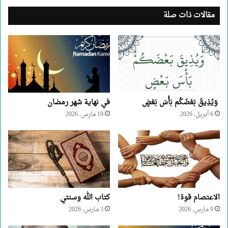
مقالات ذات صلة
وَيُذِيقَ بَعْضَكُم بَأْسَ بَعْضٍ
في نهاية شهر رمضان
6 أبريل، 2026
19 مارس، 2026
الاعتصام قوة!
كتاب الله وسنتي
9 مارس، 2026
3 مارس، 2026