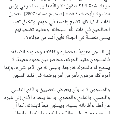
مر بك شدة قط؟ فيقول: لا والله يا رب، ما مر بي بؤس
قط، ولا رأيت شدة قط» [صحيح مسلم: 2807]. فتخيل
لذات الدنيا كلها تضيع بغمسة في جهنم، وتخيل تعب
الصالحين في ذات الله -سبحانه- وعظيم تضحياتهم
ينسى بغمسة في الجنة؛ فأين أنت من هؤلاء؟ .
إن السجن معروف بحصاره وانغلاقه وحدوده الضيقة؛
فالمسجون مقيد الحركة، محاصر بين حدود معينة، لا
يسمح له بالتحرك خارجها، وليس له من الأمر شيء، وإنما
أمره كله مرهون بأمر من أمر بوضعه في ذلك السجن.
والمسجون لا بد وأن يتعرض للتضييق والأذى النفسي
والحسي، والمادي والمعنوي، وربما يتعداه الأذى إلى غيره
من أهله وأقربائه بسببه، ويبتلون تبعاً لابتلائه. كما أن
السجين يعيش في حالة من الكرب والتكبيل والحال