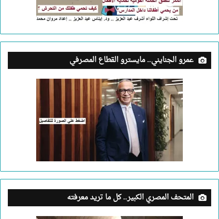
عمرو الجنايني.. مايسترو القطاع المصرفي
المتحف المصري الكبير.. كل ما تريد معرفته