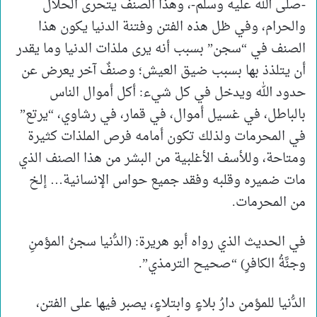
-صلى الله عليه وسلم-، وهذا الصنف يتحرى الحلال
والحرام، وفي ظل هذه الفتن وفتنة الدنيا يكون هذا
الصنف في “سجن” بسبب أنه يرى ملذات الدنيا وما يقدر
أن يتلذذ بها بسبب ضيق العيش؛ وصنفٌ آخر يعرض عن
حدود الله ويدخل في كل شيء: أكل أموال الناس
بالباطل، في غسيل أموال، في قمار، في رشاوي، “يرتع”
في المحرمات ولذلك تكون أمامه فرص الملذات كثيرة
ومتاحة، وللأسف الأغلبية من البشر من هذا الصنف الذي
مات ضميره وقلبه وفقد جميع حواس الإنسانية… إلخ
من المحرمات.
في الحديث الذي رواه أبو هريرة: (الدُّنيا سجنُ المؤمنِ
وجنَّةُ الكافرِ) “صحيح الترمذي”.
الدُّنيا للمؤمن دارُ بلاءٍ وابتلاءٍ، يصبر فيها على الفتن،