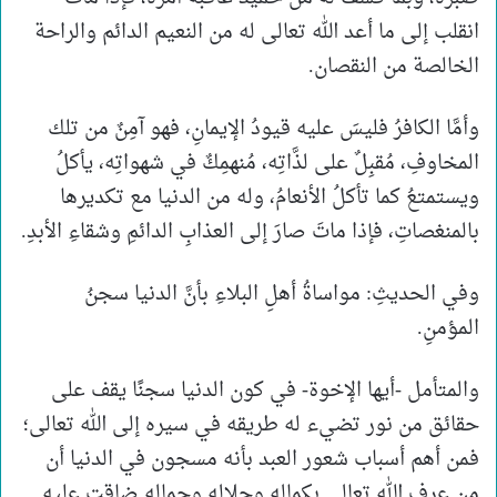
انقلب إلى ما أعد الله تعالى له من النعيم الدائم والراحة
الخالصة من النقصان.
وأمَّا الكافرُ فليسَ عليه قيودُ الإيمانِ، فهو آمِنٌ من تلك
المخاوفِ، مُقبِلٌ على لذَّاتِه، مُنهمِكٌ في شهواتِه، يأكلُ
ويستمتعُ كما تأكلُ الأنعامُ، وله من الدنيا مع تكديرها
بالمنغصاتِ، فإذا ماتَ صارَ إلى العذابِ الدائمِ وشقاءِ الأبدِ.
وفي الحديثِ: مواساةُ أهلِ البلاءِ بأنَّ الدنيا سجنُ
المؤمنِ.
والمتأمل -أيها الإخوة- في كون الدنيا سجنًا يقف على
حقائق من نور تضيء له طريقه في سيره إلى الله تعالى؛
فمن أهم أسباب شعور العبد بأنه مسجون في الدنيا أن
من عرف الله تعالى بكماله وجلاله وجماله ضاقت عليه