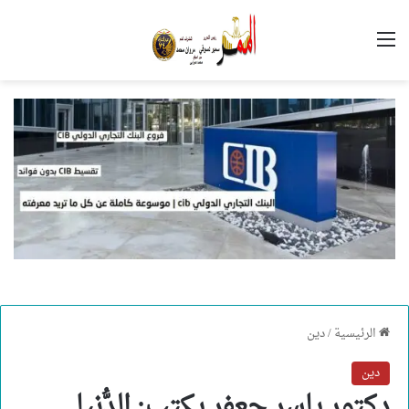
القائمة
الرئيسية
/
دين
دين
دكتور ياسر جعفر يكتب: الدُّنيا