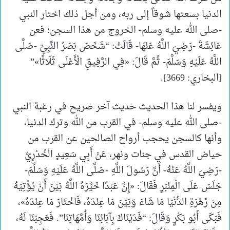
الدنيا بسعتها شوقاً إلى ربه، ومن أجل ذلك اختار النبي
-صلى الله عليه وسلم- الخروج من هذا السجن؛ فعن
عَائِشَةَ -رَضِيَ اللَّهُ عَنْهَا- قَالَتْ: “شَخَصَ بَصَرُ النَّبِيِّ -صَلَّى
اللَّهُ عَلَيْهِ وَسَلَّمَ- ثُمَّ قَالَ: «فِي الرَّفِيقِ الْأَعْلَى ثَلَاثًا»”
[البخاري: 3669].
ويفسر لنا هذا الحديث حديث آخر صريح في رغبة النبي
-صلى الله عليه وسلم- في القرب من الله وترك الدنيا،
وأنها كالسجن يحجب أرواح الصالحين عن القرب من
حياض القدس في جنات ونهر، عَنْ أَبِي سَعِيدٍ الْخُدْرِيِّ
-رَضِيَ اللَّهُ عَنْهُ- أَنَّ رَسُولَ اللَّهِ -صَلَّى اللَّهُ عَلَيْهِ وَسَلَّمَ-
جَلَسَ عَلَى الْمِنْبَرِ فَقَالَ: «إِنَّ عَبْدًا خَيَّرَهُ اللَّهُ بَيْنَ أَنْ يُؤْتِيَهُ
مِنْ زَهْرَةِ الدُّنْيَا مَا شَاءَ وَبَيْنَ مَا عِنْدَهُ، فَاخْتَارَ مَا عِنْدَهُ»،
فَبَكَى أَبُو بَكْرٍ وَقَالَ: “فَدَيْنَاكَ بِآبَائِنَا وَأُمَّهَاتِنَا”. فَعَجِبْنَا لَهُ،