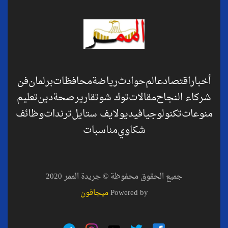
أخبار
اقتصاد
عالم
حوادث
رياضة
محافظات
برلمان
فن
شركاء النجاح
مقالات
توك شو
تقارير
صحة
دين
تعليم
منوعات
تكنولوجيا
فيديو
لايف ستايل
ترندات
وظائف
شكاوي
مناسبات
جميع الحقوق محفوظة © جريدة الممر 2020
Powered by
ميجافون