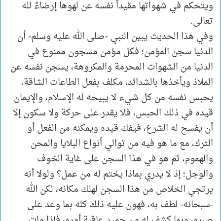
ويتحكم في شهواتها مقيداً نفسه عن لهوها إرضاءً لله
تعالى.
وفي هذا الحديث يبين النبي -صلى الله عليه وسلم- أن
الدنيا سجن المؤمن؛ فكل مؤمن مسجون ممنوع في
الدنيا من الشهوات المحرمة والمكروهة، يسجن نفسه عن
الملاذ ويأخذها بالشدائد، مكلف بفعل الطاعات الشاقة،
يحبس نفسه من كل شيء لا يبيحه له الإسلام، والإيمان
قيده في ذلك الحبس، فلا يقدر على حركة ولا سكون إلا
أن يفسح له الشرع، فيفك قيده ويمكنه من الفعل أو
الترك، مع ما هو فيه من توالي أنواع البلايا والمحن
والهموم، ثم هو في هذا السجن على غاية الخوف
والوجل؛ إذ لا يدري بماذا يختم له من عمل؟ ولولا أنه
يرتجي الخلاص من هذا السجن لهلك مكانه، لكن الله
-سبحانه- لطف به، فهون عليه ذلك كله بما وعد على
صبره، وبما كشف له من حميد عاقبة أمره، فإذا مات