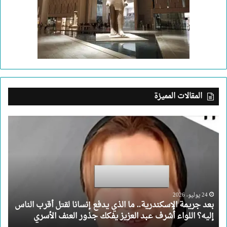
المقالات المميزة
بعد
جريمة
الإسكندرية..
ما
الذي
يدفع
إنسانا
لقتل
24 يوليو، 2026
بعد جريمة الإسكندرية.. ما الذي يدفع إنسانا لقتل أقرب الناس
أقرب
إليه؟ اللواء أشرف عبد العزيز يفكك جذور العنف الأسري
الناس
إليه؟