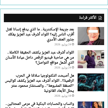
اللواء
أشرف
عبد
الأكثر قراءة
العزيز
يفكك
بعد جريمة الإسكندرية.. ما الذي يدفع إنسانا لقتل
جذور
أقرب الناس إليه؟ اللواء أشرف عبد العزيز يفكك
العنف
جذور العنف الأسري
الأسري
24 يوليو، 2026
اللواء أشرف عبد العزيز يكشف الحقيقة الكاملة..
من هي صاحبة فيديو الرقص داخل عيادة الأسنان
الذي أشعل مواقع التواصل؟
24 يوليو، 2026
هل أصبحت التكنولوجيا سلاحًا في الحرب
الرقمية؟.. اللواء أشرف عبد العزيز يكشف كواليس
“الصفقة المشبوهة”.. والمستشار محمود عنتر
يحلل الأبعاد القانونية
18 يوليو، 2026
واتساب والحسابات البنكية في مرمى المحتالين..