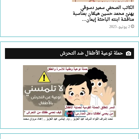
الكاتب الصحفي سمير دسوقي
يهنئ محمد حسين هيلقان بمناسبة
مناقشة ابنته الباحثة إيمان…
2 يونيو، 2025
حملة توعية الأطفال ضد التحرش