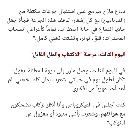
دماغ مازن مبرمج على استقبال جرعات مكثفة من
(الدوبامين) مع كل إشعار، توقف هذه الجرعة فجأة جعل
خلايا الدماغ في حالة اضطراب، تماماً كأعراض انسحاب
المخدرات؛ قلق، توتر، وتشتت ذهني كامل.”
اليوم الثالث: مرحلة “الاكتئاب والملل القاتل”
في اليوم الثالث، وصل مازن إلى ذروة المعاناة. يقول:
“كان أطول يوم في حياتي. شعرت بملل كاد يخنقني. لم
أعد أجد مهرباً من أفكاري.
كنت أجلس في الميكروباص وأنا أنظر لركاب يضحكون
مع هواتفهم، وشعرت بأنني منبوذ أو معزول عن
الكوكب”.