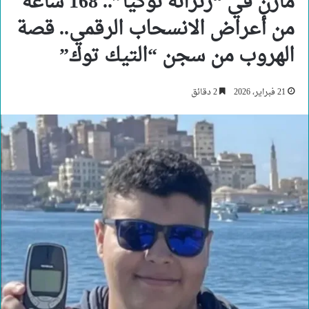
مازن في “زنزانة نوكيا”.. 168 ساعة
من أعراض الانسحاب الرقمي.. قصة
الهروب من سجن “التيك توك”
21 فبراير، 2026
2 دقائق