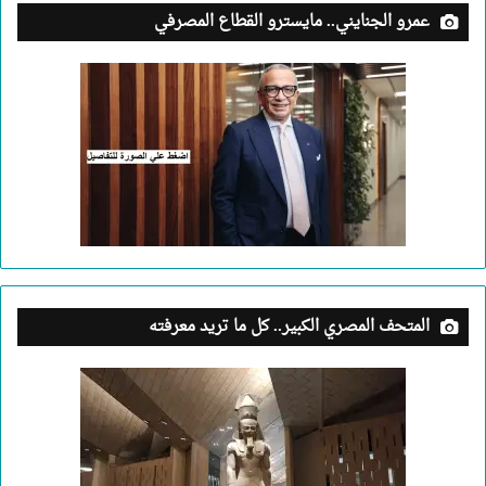
عمرو الجنايني.. مايسترو القطاع المصرفي
المتحف المصري الكبير.. كل ما تريد معرفته