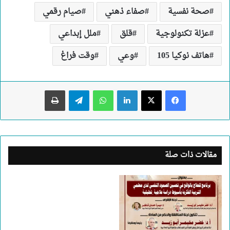
صحة نفسية
صفاء ذهني
صيام رقمي
عزلة تكنولوجية
قلق
ملل إبداعي
هاتف نوكيا 105
وعي
وقت فراغ
لينكدإن
واتساب
تيلقرام
طباعة
مقالات ذات صلة