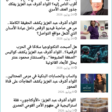
أقرب الناس إليه؟ اللواء أشرف عبد العزيز يفكك
العنف
جذور العنف الأسري
الأسري
24 يوليو، 2026
اللواء أشرف عبد العزيز يكشف الحقيقة الكاملة..
من هي صاحبة فيديو الرقص داخل عيادة الأسنان
الذي أشعل مواقع التواصل؟
24 يوليو، 2026
هل أصبحت التكنولوجيا سلاحًا في الحرب
الرقمية؟.. اللواء أشرف عبد العزيز يكشف كواليس
“الصفقة المشبوهة”.. والمستشار محمود عنتر
يحلل الأبعاد القانونية
18 يوليو، 2026
واتساب والحسابات البنكية في مرمى المحتالين..
اللواء أشرف عبد العزيز يكشف المفاجآت على قناة
المحور
8 يوليو، 2026
اللواء أشرف عبد العزيز: «الأوكتاجون» نقلة
استراتيجية في مفهوم الأمن القومي المصرى
3 يوليو، 2026