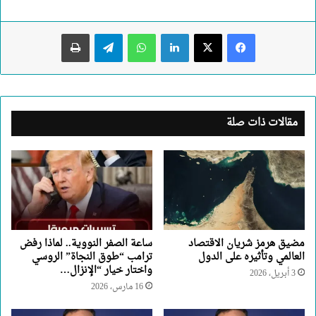
لينكدإن
واتساب
تيلقرام
طباعة
مقالات ذات صلة
مضيق هرمز شريان الاقتصاد
ساعة الصفر النووية.. لماذا رفض
العالمي وتأثيره على الدول
ترامب “طوق النجاة” الروسي
واختار خيار “الإنزال…
3 أبريل، 2026
16 مارس، 2026