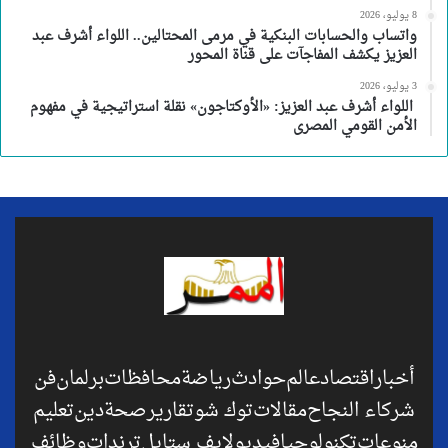
8 يوليو، 2026
واتساب والحسابات البنكية في مرمى المحتالين.. اللواء أشرف عبد
العزيز يكشف المفاجآت على قناة المحور
3 يوليو، 2026
اللواء أشرف عبد العزيز: «الأوكتاجون» نقلة استراتيجية في مفهوم
الأمن القومي المصرى
أخبار
اقتصاد
عالم
حوادث
رياضة
محافظات
برلمان
فن
شركاء النجاح
مقالات
توك شو
تقارير
صحة
دين
تعليم
منوعات
تكنولوجيا
فيديو
لايف ستايل
ترندات
وظائف