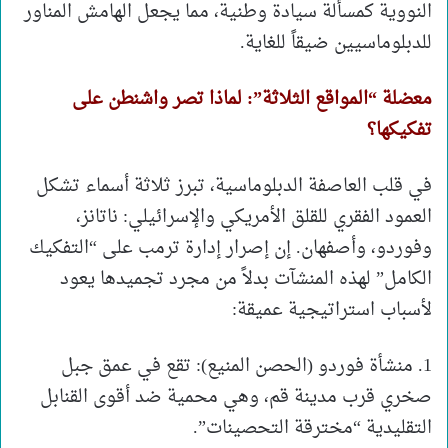
النووية كمسألة سيادة وطنية، مما يجعل الهامش المناور
للدبلوماسيين ضيقاً للغاية.
معضلة “المواقع الثلاثة”: لماذا تصر واشنطن على
تفكيكها؟
في قلب العاصفة الدبلوماسية، تبرز ثلاثة أسماء تشكل
العمود الفقري للقلق الأمريكي والإسرائيلي: ناتانز،
وفوردو، وأصفهان. إن إصرار إدارة ترمب على “التفكيك
الكامل” لهذه المنشآت بدلاً من مجرد تجميدها يعود
لأسباب استراتيجية عميقة:
1. منشأة فوردو (الحصن المنيع): تقع في عمق جبل
صخري قرب مدينة قم، وهي محمية ضد أقوى القنابل
التقليدية “مخترقة التحصينات”.