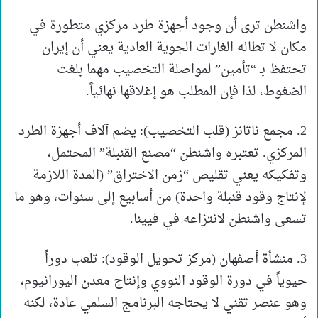
واشنطن ترى أن وجود أجهزة طرد مركزي متطورة في
مكان لا تطاله الغارات الجوية العادية يعني أن إيران
تحتفظ بـ “تأمين” لمواصلة التخصيب مهما بلغت
الضغوط، لذا فإن المطلب هو إغلاقها نهائياً.
2. مجمع ناتانز (قلب التخصيب): يضم آلاف أجهزة الطرد
المركزي. تعتبره واشنطن “مصنع القنبلة” المحتمل،
وتفكيكه يعني تقليص “زمن الاختراق” (المدة اللازمة
لإنتاج وقود قنبلة واحدة) من أسابيع إلى سنوات، وهو ما
تسعى واشنطن لانتزاعه في فيينا.
3. منشأة أصفهان (مركز تحويل الوقود): تلعب دوراً
حيوياً في دورة الوقود النووي وإنتاج معدن اليورانيوم،
وهو عنصر تقني لا يحتاجه البرنامج السلمي عادة، لكنه