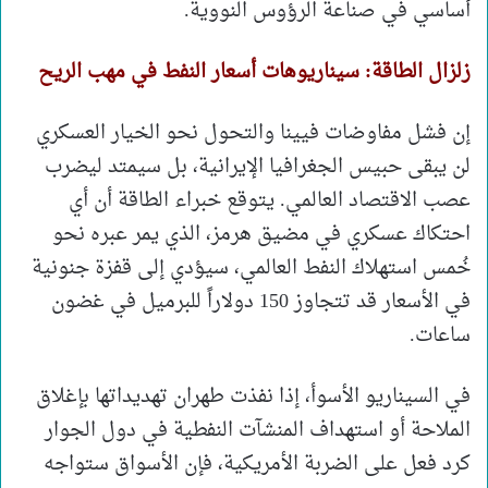
أساسي في صناعة الرؤوس النووية.
زلزال الطاقة: سيناريوهات أسعار النفط في مهب الريح
إن فشل مفاوضات فيينا والتحول نحو الخيار العسكري
لن يبقى حبيس الجغرافيا الإيرانية، بل سيمتد ليضرب
عصب الاقتصاد العالمي. يتوقع خبراء الطاقة أن أي
احتكاك عسكري في مضيق هرمز، الذي يمر عبره نحو
خُمس استهلاك النفط العالمي، سيؤدي إلى قفزة جنونية
في الأسعار قد تتجاوز 150 دولاراً للبرميل في غضون
ساعات.
في السيناريو الأسوأ، إذا نفذت طهران تهديداتها بإغلاق
الملاحة أو استهداف المنشآت النفطية في دول الجوار
كرد فعل على الضربة الأمريكية، فإن الأسواق ستواجه