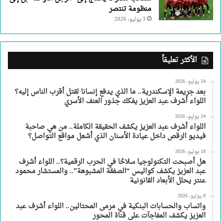
منظومة تنتصر
3 يوليو، 2026
الأكثر تعليقاً
24 يوليو، 2026
بعد جريمة الإسكندرية.. ما الذي يدفع إنسانا لقتل أقرب الناس إليه؟
اللواء أشرف عبد العزيز يفكك جذور العنف الأسري
24 يوليو، 2026
اللواء أشرف عبد العزيز يكشف الحقيقة الكاملة.. من هي صاحبة
فيديو الرقص داخل عيادة الأسنان الذي أشعل مواقع التواصل؟
18 يوليو، 2026
هل أصبحت التكنولوجيا سلاحًا في الحرب الرقمية؟.. اللواء أشرف
عبد العزيز يكشف كواليس “الصفقة المشبوهة”.. والمستشار محمود
عنتر يحلل الأبعاد القانونية
8 يوليو، 2026
واتساب والحسابات البنكية في مرمى المحتالين.. اللواء أشرف عبد
العزيز يكشف المفاجآت على قناة المحور