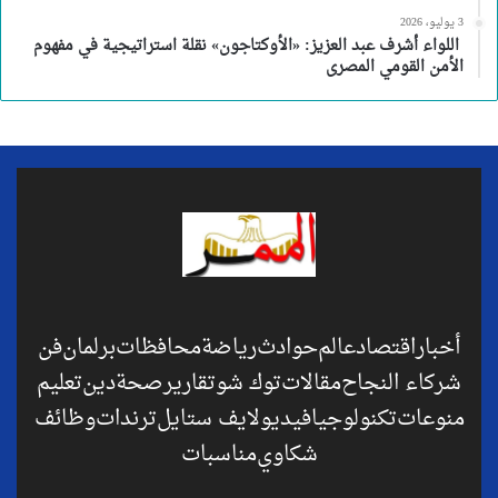
3 يوليو، 2026
اللواء أشرف عبد العزيز: «الأوكتاجون» نقلة استراتيجية في مفهوم
الأمن القومي المصرى
أخبار
اقتصاد
عالم
حوادث
رياضة
محافظات
برلمان
فن
شركاء النجاح
مقالات
توك شو
تقارير
صحة
دين
تعليم
منوعات
تكنولوجيا
فيديو
لايف ستايل
ترندات
وظائف
شكاوي
مناسبات