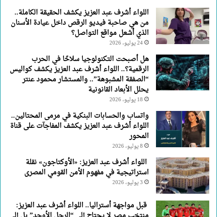
اللواء أشرف عبد العزيز يكشف الحقيقة الكاملة..
من هي صاحبة فيديو الرقص داخل عيادة الأسنان
الذي أشعل مواقع التواصل؟
24 يوليو، 2026
هل أصبحت التكنولوجيا سلاحًا في الحرب
الرقمية؟.. اللواء أشرف عبد العزيز يكشف كواليس
“الصفقة المشبوهة”.. والمستشار محمود عنتر
يحلل الأبعاد القانونية
18 يوليو، 2026
واتساب والحسابات البنكية في مرمى المحتالين..
اللواء أشرف عبد العزيز يكشف المفاجآت على قناة
المحور
8 يوليو، 2026
اللواء أشرف عبد العزيز: «الأوكتاجون» نقلة
استراتيجية في مفهوم الأمن القومي المصرى
3 يوليو، 2026
قبل مواجهة أستراليا.. اللواء أشرف عبد العزيز:
منتخب مصر لا يحتاج إلى “الرجل الأوحد” بل إلى