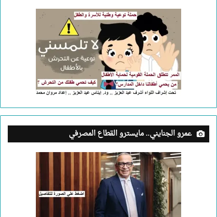
عمرو الجنايني.. مايسترو القطاع المصرفي