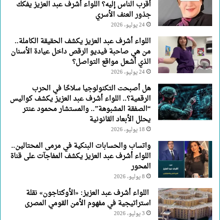
أقرب الناس إليه؟ اللواء أشرف عبد العزيز يفكك
العنف
جذور العنف الأسري
الأسري
24 يوليو، 2026
اللواء أشرف عبد العزيز يكشف الحقيقة الكاملة..
من هي صاحبة فيديو الرقص داخل عيادة الأسنان
الذي أشعل مواقع التواصل؟
24 يوليو، 2026
هل أصبحت التكنولوجيا سلاحًا في الحرب
الرقمية؟.. اللواء أشرف عبد العزيز يكشف كواليس
“الصفقة المشبوهة”.. والمستشار محمود عنتر
يحلل الأبعاد القانونية
18 يوليو، 2026
واتساب والحسابات البنكية في مرمى المحتالين..
اللواء أشرف عبد العزيز يكشف المفاجآت على قناة
المحور
8 يوليو، 2026
اللواء أشرف عبد العزيز: «الأوكتاجون» نقلة
استراتيجية في مفهوم الأمن القومي المصرى
3 يوليو، 2026