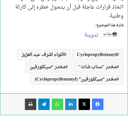
اتخاذ قرارات عاجلة قبل أن يتحول خطره إلى كارثة
وطنية.
شارك هذا الموضوع:
تدوينة
طباعة
Cyclopropylfentanyl
اللواء اشرف عبد العزيز
مخدر "سناب شات"
مخدر “سيكلورفين
مخدر “سيكلورفين” (Cyclopropylfentanyl)
لينكدإن
واتساب
تيلقرام
طباعة