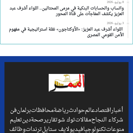
8 يوليو، 2026
واتساب والحسابات البنكية في مرمى المحتالين.. اللواء أشرف عبد
العزيز يكشف المفاجآت على قناة المحور
3 يوليو، 2026
اللواء أشرف عبد العزيز: «الأوكتاجون» نقلة استراتيجية في مفهوم
الأمن القومي المصرى
أخبار
اقتصاد
عالم
حوادث
رياضة
محافظات
برلمان
فن
شركاء النجاح
مقالات
توك شو
تقارير
صحة
دين
تعليم
منوعات
تكنولوجيا
فيديو
لايف ستايل
ترندات
وظائف