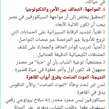
في حياتك.
5. المواجهة: التحالف بين الأمن والتكنولوجيا
التحقيق يخلص إلى أن مواجهة السيكلورفين في مصر
يجب أن تكون ثلاثية الأبعاد:
1.تقنياً: تشديد الرقابة السيبرانية على الحسابات التي
تروج للأدوية غير المرخصة عبر منصات التواصل.
2.أمنياً: تدريب كوادر المنافذ والجمارك على كشف
المشتقات الكيميائية الدقيقة للفنتانيل.
3.مجتمعياً: توعية الشباب بأن أي “حبة” من مصدر
مجهول قد تكون أول وآخر خطوة في حياة قصيرة.
النتيجة: الموت الصامت يطرق أبواب القاهرة
لندن تئن تحت وطأة “الموت الصامت”، والآن الناقوس
يدق في القاهرة.
سيكلورفين ليس مجرد مخدر، إنه سلاح بيولوجي رقمي
يستهدف عقول وقلوب الشباب، ويفرض على الدولة