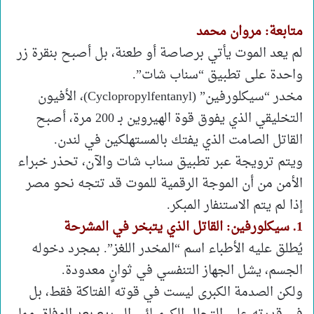
متابعة: مروان محمد
لم يعد الموت يأتي برصاصة أو طعنة، بل أصبح بنقرة زر
واحدة على تطبيق “سناب شات”.
مخدر “سيكلورفين” (Cyclopropylfentanyl)، الأفيون
التخليقي الذي يفوق قوة الهيروين بـ 200 مرة، أصبح
القاتل الصامت الذي يفتك بالمستهلكين في لندن.
ويتم ترويجة عبر تطبيق سناب شات والآن، تحذر خبراء
الأمن من أن الموجة الرقمية للموت قد تتجه نحو مصر
إذا لم يتم الاستنفار المبكر.
1. سيكلورفين: القاتل الذي يتبخر في المشرحة
يُطلق عليه الأطباء اسم “المخدر اللغز”. بمجرد دخوله
الجسم، يشل الجهاز التنفسي في ثوانٍ معدودة.
ولكن الصدمة الكبرى ليست في قوته الفتاكة فقط، بل