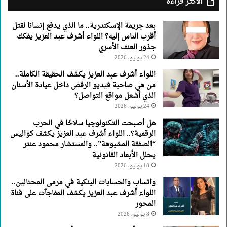
الأكثر قراءة
العزيز
يفكك
بعد جريمة الإسكندرية.. ما الذي يدفع إنسانا لقتل
جذور
أقرب الناس إليه؟ اللواء أشرف عبد العزيز يفكك
العنف
جذور العنف الأسري
الأسري
24 يوليو، 2026
اللواء أشرف عبد العزيز يكشف الحقيقة الكاملة..
من هي صاحبة فيديو الرقص داخل عيادة الأسنان
الذي أشعل مواقع التواصل؟
24 يوليو، 2026
هل أصبحت التكنولوجيا سلاحًا في الحرب
الرقمية؟.. اللواء أشرف عبد العزيز يكشف كواليس
“الصفقة المشبوهة”.. والمستشار محمود عنتر
يحلل الأبعاد القانونية
18 يوليو، 2026
واتساب والحسابات البنكية في مرمى المحتالين..
اللواء أشرف عبد العزيز يكشف المفاجآت على قناة
المحور
8 يوليو، 2026