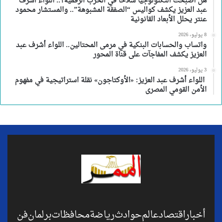
هل أصبحت التكنولوجيا سلاحًا في الحرب الرقمية؟.. اللواء أشرف
عبد العزيز يكشف كواليس “الصفقة المشبوهة”.. والمستشار محمود
عنتر يحلل الأبعاد القانونية
8 يوليو، 2026
واتساب والحسابات البنكية في مرمى المحتالين.. اللواء أشرف عبد
العزيز يكشف المفاجآت على قناة المحور
3 يوليو، 2026
اللواء أشرف عبد العزيز: «الأوكتاجون» نقلة استراتيجية في مفهوم
الأمن القومي المصرى
أخبار
اقتصاد
عالم
حوادث
رياضة
محافظات
برلمان
فن