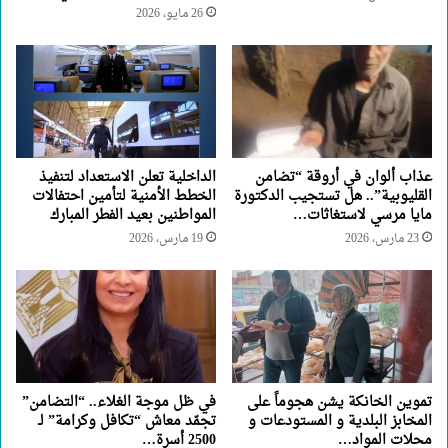
26 مايو، 2026
عذاب ألوان في أروقة “تضامن
الداخلية تعلن الاستعداد لتنفيذ
القليوبية”.. هل تستجيب الدكتورة
الخطط الأمنية لتأمين احتفالات
مايا مرسي لاستغاثات…
المواطنين بعيد الفطر المبارك
23 مارس، 2026
19 مارس، 2026
تموين الخانكة يشن هجوماً على
في ظل موجة الغلاء.. “التضامن”
المخابز البلدية و المستودعات و
تجمّد معاش “تكافل وكرامة” لـ
محلات المواد…
2500 أسرة…