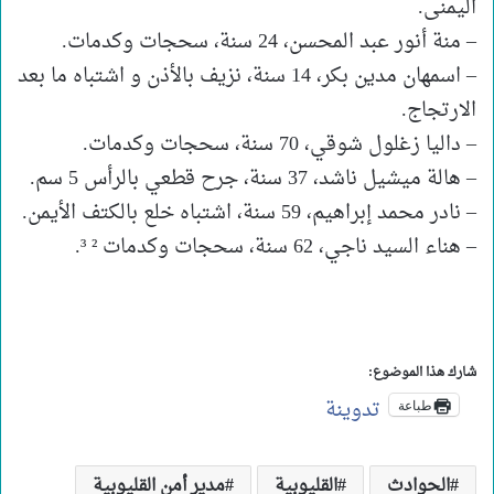
اليمنى.
– منة أنور عبد المحسن، 24 سنة، سحجات وكدمات.
– اسمهان مدين بكر، 14 سنة، نزيف بالأذن و اشتباه ما بعد
الارتجاج.
– داليا زغلول شوقي، 70 سنة، سحجات وكدمات.
– هالة ميشيل ناشد، 37 سنة، جرح قطعي بالرأس 5 سم.
– نادر محمد إبراهيم، 59 سنة، اشتباه خلع بالكتف الأيمن.
– هناء السيد ناجي، 62 سنة، سحجات وكدمات ² ³.
شارك هذا الموضوع:
تدوينة
طباعة
الحوادث
القليوبية
مدير أمن القليوبية