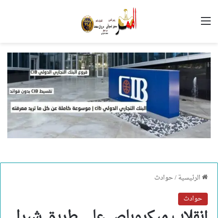
القائمة
الرئيسية
/
حوادث
حوادث
إنقلاب ميكروباص على طريق شبرا