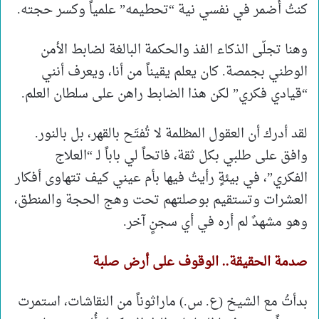
كنتُ أُضمر في نفسي نية “تحطيمه” علمياً وكسر حجته.
وهنا تجلّى الذكاء الفذ والحكمة البالغة لضابط الأمن
الوطني بجمصة. كان يعلم يقيناً من أنا، ويعرف أنني
“قيادي فكري” لكن هذا الضابط راهن على سلطان العلم.
لقد أدرك أن العقول المظلمة لا تُفتَح بالقهر، بل بالنور.
وافق على طلبي بكل ثقة، فاتحاً لي باباً لـ “العلاج
الفكري”، في بيئةٍ رأيتُ فيها بأم عيني كيف تتهاوى أفكار
العشرات وتستقيم بوصلتهم تحت وهج الحجة والمنطق،
وهو مشهدٌ لم أره في أي سجنٍ آخر.
صدمة الحقيقة.. الوقوف على أرض صلبة
بدأتُ مع الشيخ (ع. س.) ماراثوناً من النقاشات، استمرت