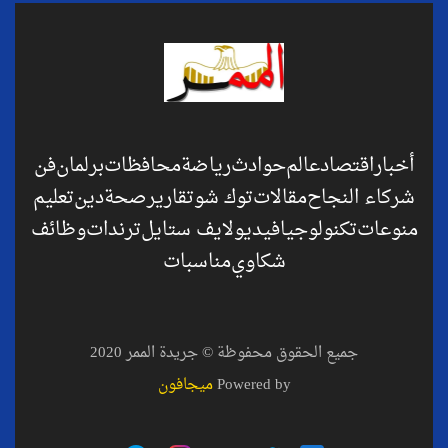
أخبار
اقتصاد
عالم
حوادث
رياضة
محافظات
برلمان
فن
شركاء النجاح
مقالات
توك شو
تقارير
صحة
دين
تعليم
منوعات
تكنولوجيا
فيديو
لايف ستايل
ترندات
وظائف
شكاوي
مناسبات
جميع الحقوق محفوظة © جريدة الممر 2020
Powered by
ميجافون