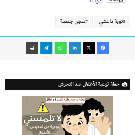
تدوينة
توبة داعشي
سجن جمصة
لينكدإن
واتساب
تيلقرام
طباعة
حملة توعية الأطفال ضد التحرش