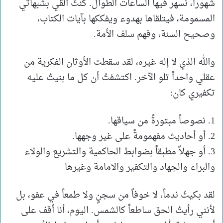
شهوراً، نسهر فيها الساعات الطوال. كنتُ أُلقي بشبهاتي
المسمومة، فيتلقاها بهدوء ويفككها بآيات الكتاب،
وصحيح السنة، وفهم سلف الأمة.
والله الذي لا إله غيره، لقد سقطت الأوثان الفكرية من
عقلي واحداً تلو الآخر. اكتشفتُ أن كل ما بنيتُ عليه
تكفيري كان:
1. نصوصاً مبتورةً من سياقها.
2. أو أحاديث مفهمومةً على غير وجهها.
3. أو جهلاً مطبقاً بضوابط الحاكمية والتشريع والولاء
والبراء والجهاد والتكفير والامامة وغيرها
لقد بكيتُ ندماً، لا خوفاً من سجنٍ ولا طمعاً في عفو، بل
لأنني رأيتُ الحق ساطعاً كالشمس. اليوم، أنا أقف على