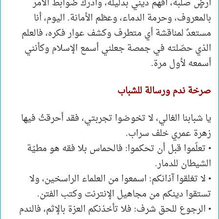
أرضٍ صلبة، أفهم ديني بدليله، وأدرك ضوابط الأمر
بالمعروف، وحرمة الدماء، وعظم الأمانة. اليوم، أنا
مستعدٌ لمناقشة أي متطرف وكشف عوار فكره، فالعلم
الذي حصّلته في جمصة جعلني أسمع الإسلام وكأنني
أسمعه لأول مرة.
صرخة ندم ورسالة للشباب
يا شبابنا الغالي، لا تخوضوا تجربتي، فقد أحرقتُ فيها
زهرة عمري خلف سراب.
• تعلّموا قبل أن تحكموا: فالحماس بلا فقه هو مطيّة
الشيطان للدمار.
• لا تغلقوا آذانكم: اسمعوا من العلماء الراسخين، ولا
تستقوا دينكم من مجاهيل الإنترنت وكتب الفتن.
• الرجوع للحق شرف: فلا تأخذنكم العزة بالإثم، فالندم