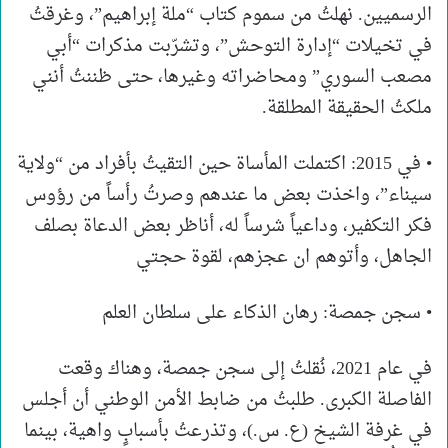
الرسميين. نهلتُ من سموم كتاب “ملة إبراهيم”، وغرقتُ
في تخيلات “إدارة التوحش”، وتشرّبت مذكرات “أبي
مصعب السوري” ومحاضراته وغيرها، حتى ظننتُ أنني
ملكتُ الحقيقة المطلقة.
• في 2015: اكتملت المأساة حين التقيتُ بأفراد من “ولاية
سيناء”، واخذت بعض ما عندهم وصرتُ رأساً من رؤوس
فكر التكفير، وداعياً شرساً له، أناظر بعض الدعاة بصلف
الجاهل، وأتوهم ان عجزهم، لقوة حجتي
• سجن جمصة: رهان الذكاء على سلطان العلم
في عام 2021، نُقلتُ إلى سجن جمصة، وهناك وقعت
الفاصلة الكبرى. طلبتُ من ضابط الأمن الوطني أن أجلس
في غرفة الشيخ (ع. س.)، وتذرعتُ بأسبابٍ واهية، بينما