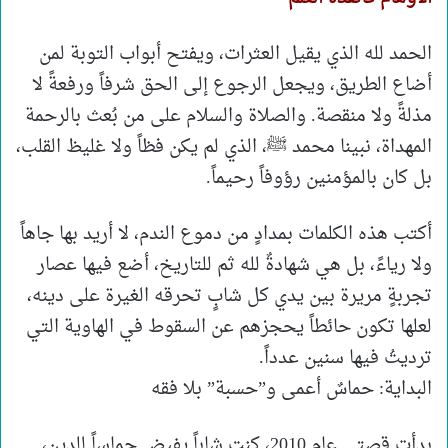
الحمد لله الذي يقيل العثرات، ويفتح أبواب التوبة لمن
أضاع الطريق، ويجعل الرجوع إلى الحق شرفاً ورفعةً لا
مذلةً ولا منقصة. والصلاة والسلام على من بُعث بالرحمة
المهداة، نبينا محمد ﷺ، الذي لم يكن فظاً ولا غليظ القلب،
بل كان بالمؤمنين رؤوفاً رحيماً.
أكتب هذه الكلمات بمدادٍ من دموع الندم، لا أريد بها جاهاً
ولا رياءً، بل هي شهادةٌ لله ثم للتاريخ، أضع فيها عصار
تجربةٍ مريرة بين يدي كل شابٍ تحرقه الغيرة على دينه،
لعلها تكون حائطاً يحجزهم عن السقوط في الهاوية التي
ترديتُ فيها سنين عدداً.
البداية: حماسٌ أعمى و”حسبة” بلا فقه
بدأت قصتي عام 2010، كنت شاباً يفيض حماساً للدين،