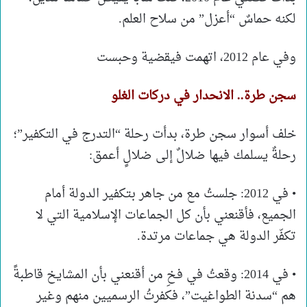
لكنه حماسٌ “أعزل” من سلاح العلم.
وفي عام 2012، اتهمت فيقضية وحبست
سجن طرة.. الانحدار في دركات الغلو
خلف أسوار سجن طرة، بدأت رحلة “التدرج في التكفير”؛
رحلةٌ يسلمك فيها ضلالٌ إلى ضلالٍ أعمق:
• في 2012: جلستُ مع من جاهر بتكفير الدولة أمام
الجميع، فأقنعني بأن كل الجماعات الإسلامية التي لا
تكفّر الدولة هي جماعات مرتدة.
• في 2014: وقعتُ في فخِ من أقنعني بأن المشايخ قاطبةً
هم “سدنة الطواغيت”، فكفرتُ الرسميين منهم وغير