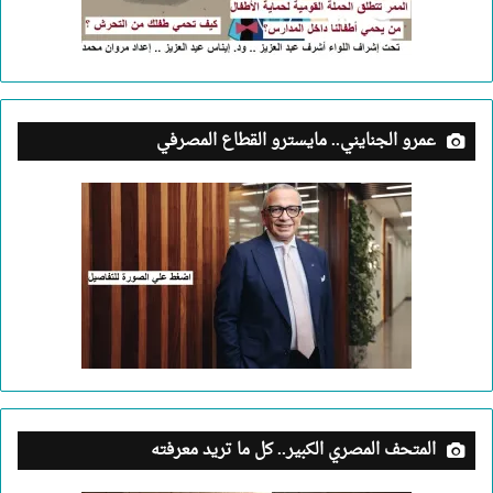
عمرو الجنايني.. مايسترو القطاع المصرفي
المتحف المصري الكبير.. كل ما تريد معرفته