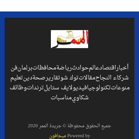
أخبار
اقتصاد
عالم
حوادث
رياضة
محافظات
برلمان
فن
شركاء النجاح
مقالات
توك شو
تقارير
صحة
دين
تعليم
منوعات
تكنولوجيا
فيديو
لايف ستايل
ترندات
وظائف
شكاوي
مناسبات
جميع الحقوق محفوظة © جريدة الممر 2020
Powered by
ميجافون