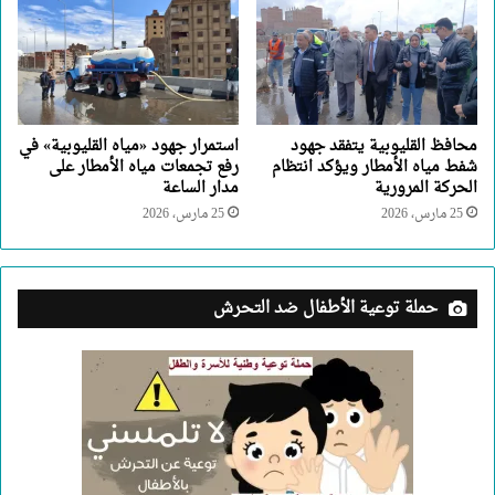
محافظ القليوبية يتفقد جهود
استمرار جهود «مياه القليوبية» في
شفط مياه الأمطار ويؤكد انتظام
رفع تجمعات مياه الأمطار على
الحركة المرورية
مدار الساعة
25 مارس، 2026
25 مارس، 2026
حملة توعية الأطفال ضد التحرش