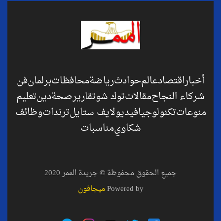
أخبار
اقتصاد
عالم
حوادث
رياضة
محافظات
برلمان
فن
شركاء النجاح
مقالات
توك شو
تقارير
صحة
دين
تعليم
منوعات
تكنولوجيا
فيديو
لايف ستايل
ترندات
وظائف
شكاوي
مناسبات
جميع الحقوق محفوظة © جريدة الممر 2020
Powered by
ميجافون