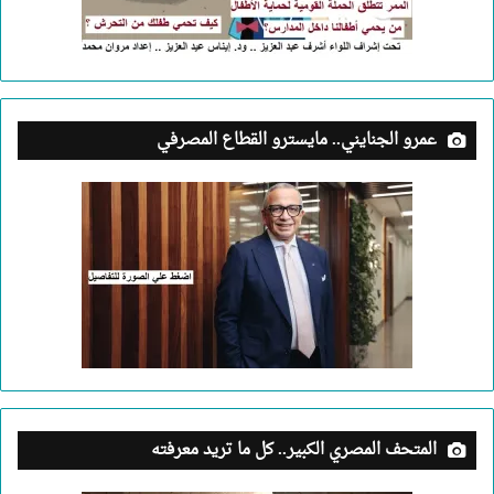
عمرو الجنايني.. مايسترو القطاع المصرفي
المتحف المصري الكبير.. كل ما تريد معرفته