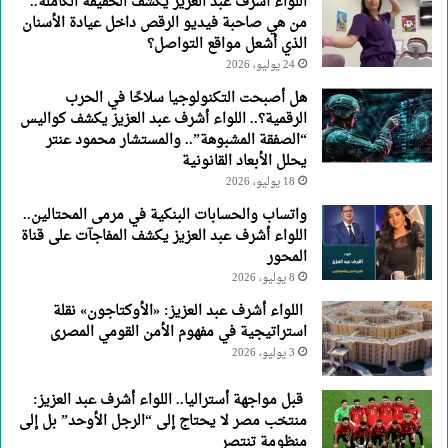
اللواء أشرف عبد العزيز يكشف الحقيقة الكاملة..
من هي صاحبة فيديو الرقص داخل عيادة الأسنان
الذي أشعل مواقع التواصل؟
24 يوليو، 2026
هل أصبحت التكنولوجيا سلاحًا في الحرب
الرقمية؟.. اللواء أشرف عبد العزيز يكشف كواليس
“الصفقة المشبوهة”.. والمستشار محمود عنتر
يحلل الأبعاد القانونية
18 يوليو، 2026
واتساب والحسابات البنكية في مرمى المحتالين..
اللواء أشرف عبد العزيز يكشف المفاجآت على قناة
المحور
8 يوليو، 2026
اللواء أشرف عبد العزيز: «الأوكتاجون» نقلة
استراتيجية في مفهوم الأمن القومي المصرى
3 يوليو، 2026
قبل مواجهة أستراليا.. اللواء أشرف عبد العزيز:
منتخب مصر لا يحتاج إلى “الرجل الأوحد” بل إلى
منظومة تنتصر