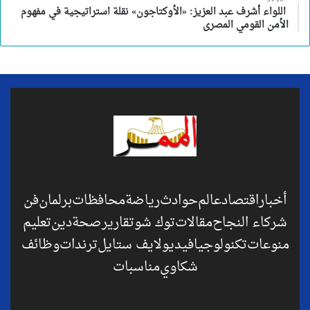
اللواء أشرف عبد العزيز: «الأوكتاجون» نقلة استراتيجية في مفهوم
الأمن القومي المصرى
أخبار
اقتصاد
عالم
حوادث
رياضة
محافظات
برلمان
فن
شركاء النجاح
مقالات
توك شو
تقارير
صحة
دين
تعليم
منوعات
تكنولوجيا
فيديو
لايف ستايل
ترندات
وظائف
شكاوي
مناسبات