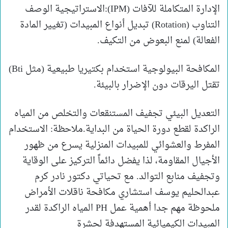
الإدارة المتكاملة للآفات (IPM):الاستراتيجية الوصف
التناوب (Rotation) تبديل أنواع المبيدات (تغيير المادة
الفعالة) لمنع البعوض من التكيف.
المكافحة البيولوجية استخدام بكتيريا طبيعية (مثل Bti)
تقتل اليرقات دون الإضرار بالبيئة.
التعديل البيئي تجفيف المستنقعات والتخلص من المياه
الراكدة لقطع دورة الحياة من البداية.​ملاحظة: الاستخدام
المفرط والعشوائي للمبيدات المنزلية يسرع من ظهور
الأجيال المقاومة، لذا يفضل دائماً التركيز على الوقاية
وتجفيف منابع التوالد. مع تحياتي دكتور نادر كرم
عبدالحليم يوسف استشاري مكافحة ناقلات الأمراض
ملحوظة مهم جدا أهمية عمل PH المياه الراكدة لقدر
المبيدات الكيميائية المستهدفة لحشرة