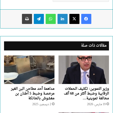
لينكدإن
واتساب
تيلقرام
طباعة
مقالات ذات صلة
وزير التموين: تكثيف الحملات
مداهمة أحد مطاحن البن الغير
الرقابية وضبط أكثر من 68 ألف
مرخصة وضبط 5 أطنان بن
مخالفة تموينية…
مغشوش بالخانكة
19 مارس، 2026
2 ديسمبر، 2025