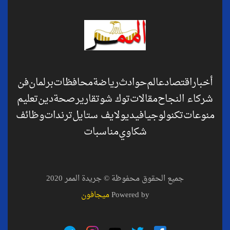
أخبار
اقتصاد
عالم
حوادث
رياضة
محافظات
برلمان
فن
شركاء النجاح
مقالات
توك شو
تقارير
صحة
دين
تعليم
منوعات
تكنولوجيا
فيديو
لايف ستايل
ترندات
وظائف
شكاوي
مناسبات
جميع الحقوق محفوظة © جريدة الممر 2020
Powered by
ميجافون