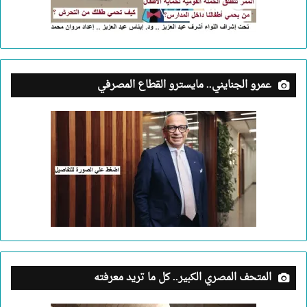
عمرو الجنايني.. مايسترو القطاع المصرفي
المتحف المصري الكبير.. كل ما تريد معرفته