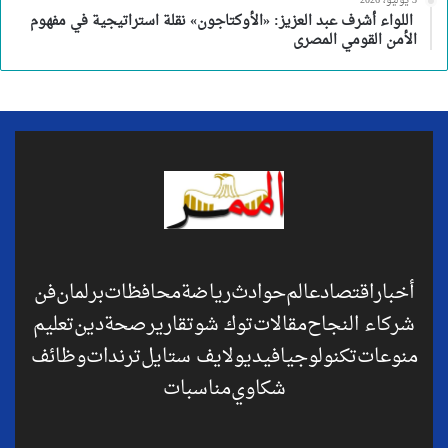
3 يوليو، 2026
اللواء أشرف عبد العزيز: «الأوكتاجون» نقلة استراتيجية في مفهوم
الأمن القومي المصرى
أخبار
اقتصاد
عالم
حوادث
رياضة
محافظات
برلمان
فن
شركاء النجاح
مقالات
توك شو
تقارير
صحة
دين
تعليم
منوعات
تكنولوجيا
فيديو
لايف ستايل
ترندات
وظائف
شكاوي
مناسبات