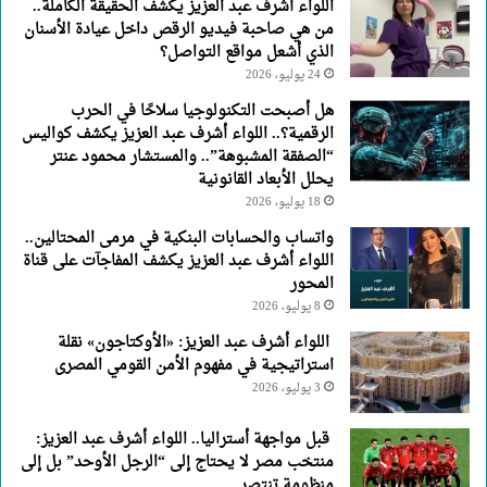
اللواء أشرف عبد العزيز يكشف الحقيقة الكاملة..
من هي صاحبة فيديو الرقص داخل عيادة الأسنان
الذي أشعل مواقع التواصل؟
24 يوليو، 2026
هل أصبحت التكنولوجيا سلاحًا في الحرب
الرقمية؟.. اللواء أشرف عبد العزيز يكشف كواليس
“الصفقة المشبوهة”.. والمستشار محمود عنتر
يحلل الأبعاد القانونية
18 يوليو، 2026
واتساب والحسابات البنكية في مرمى المحتالين..
اللواء أشرف عبد العزيز يكشف المفاجآت على قناة
المحور
8 يوليو، 2026
اللواء أشرف عبد العزيز: «الأوكتاجون» نقلة
استراتيجية في مفهوم الأمن القومي المصرى
3 يوليو، 2026
قبل مواجهة أستراليا.. اللواء أشرف عبد العزيز:
منتخب مصر لا يحتاج إلى “الرجل الأوحد” بل إلى
منظومة تنتصر