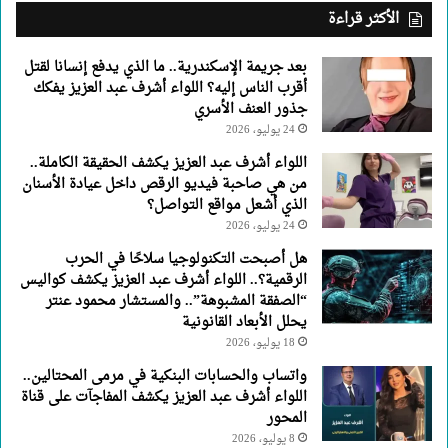
عبد
الأكثر قراءة
العزيز
يفكك
بعد جريمة الإسكندرية.. ما الذي يدفع إنسانا لقتل
جذور
أقرب الناس إليه؟ اللواء أشرف عبد العزيز يفكك
العنف
جذور العنف الأسري
الأسري
24 يوليو، 2026
اللواء أشرف عبد العزيز يكشف الحقيقة الكاملة..
من هي صاحبة فيديو الرقص داخل عيادة الأسنان
الذي أشعل مواقع التواصل؟
24 يوليو، 2026
هل أصبحت التكنولوجيا سلاحًا في الحرب
الرقمية؟.. اللواء أشرف عبد العزيز يكشف كواليس
“الصفقة المشبوهة”.. والمستشار محمود عنتر
يحلل الأبعاد القانونية
18 يوليو، 2026
واتساب والحسابات البنكية في مرمى المحتالين..
اللواء أشرف عبد العزيز يكشف المفاجآت على قناة
المحور
8 يوليو، 2026