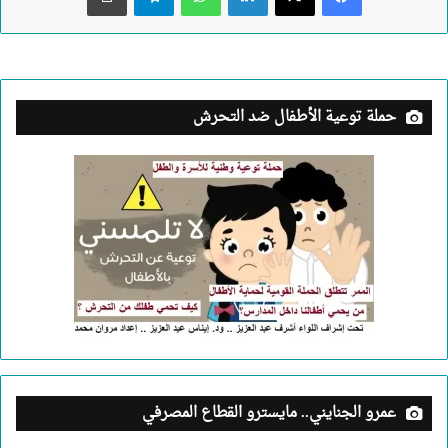
حملة توعية الأطفال ضد التحرش
عمرو الجنايني.. مايسترو القطاع المصرفي