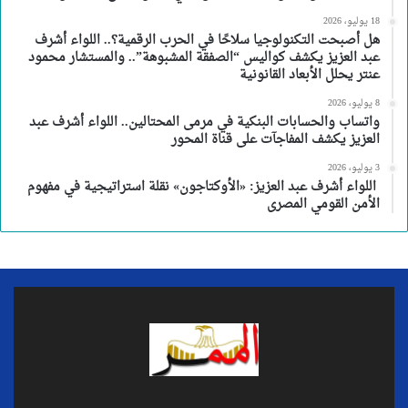
18 يوليو، 2026
هل أصبحت التكنولوجيا سلاحًا في الحرب الرقمية؟.. اللواء أشرف
عبد العزيز يكشف كواليس “الصفقة المشبوهة”.. والمستشار محمود
عنتر يحلل الأبعاد القانونية
8 يوليو، 2026
واتساب والحسابات البنكية في مرمى المحتالين.. اللواء أشرف عبد
العزيز يكشف المفاجآت على قناة المحور
3 يوليو، 2026
اللواء أشرف عبد العزيز: «الأوكتاجون» نقلة استراتيجية في مفهوم
الأمن القومي المصرى