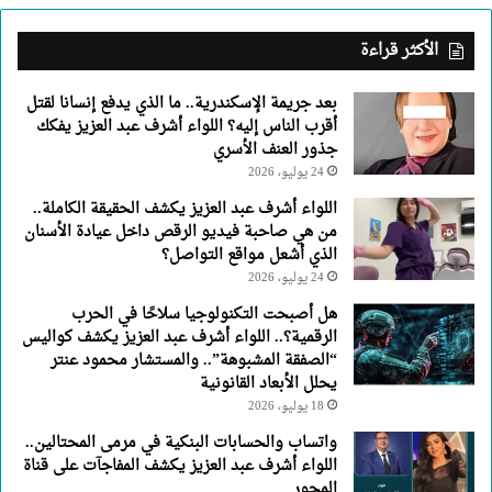
أشرف
عبد
الأكثر قراءة
العزيز
يفكك
بعد جريمة الإسكندرية.. ما الذي يدفع إنسانا لقتل
جذور
أقرب الناس إليه؟ اللواء أشرف عبد العزيز يفكك
العنف
جذور العنف الأسري
الأسري
24 يوليو، 2026
اللواء أشرف عبد العزيز يكشف الحقيقة الكاملة..
من هي صاحبة فيديو الرقص داخل عيادة الأسنان
الذي أشعل مواقع التواصل؟
24 يوليو، 2026
هل أصبحت التكنولوجيا سلاحًا في الحرب
الرقمية؟.. اللواء أشرف عبد العزيز يكشف كواليس
“الصفقة المشبوهة”.. والمستشار محمود عنتر
يحلل الأبعاد القانونية
18 يوليو، 2026
واتساب والحسابات البنكية في مرمى المحتالين..
اللواء أشرف عبد العزيز يكشف المفاجآت على قناة
المحور