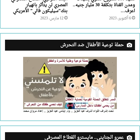
ومدن القناة بتكلفة 30 مليار جنيه..
المصري لن يتأثر بانهيار
اعرف…
بنك”سيليكون فالي” الأمريكي
6 أكتوبر، 2023
12 مارس، 2023
حملة توعية الأطفال ضد التحرش
عمرو الجنايني.. مايسترو القطاع المصرفي