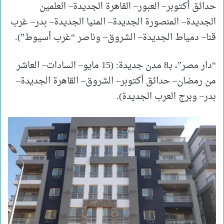
حدائق أكتوبر– العبور– القاهرة الجديدة– العلمين
الجديدة– المنصورة الجديدة– المنيا الجديدة– بدر– غرب
قنا– دمياط الجديدة– الشروق– وناصر “غرب أسيوط”).
“دار مصر”، بـ8 مدن جديدة: (15 مايو– السادات– العاشر
من رمضان– حدائق أكتوبر– الشروق– القاهرة الجديدة–
بدر– وبرج العرب الجديدة).