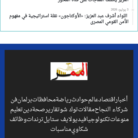
العزيز يكشف المفاجآت على قناة المحور
3 يوليو، 2026
اللواء أشرف عبد العزيز: «الأوكتاجون» نقلة استراتيجية في مفهوم
الأمن القومي المصرى
أخبار
اقتصاد
عالم
حوادث
رياضة
محافظات
برلمان
فن
شركاء النجاح
مقالات
توك شو
تقارير
صحة
دين
تعليم
منوعات
تكنولوجيا
فيديو
لايف ستايل
ترندات
وظائف
شكاوي
مناسبات