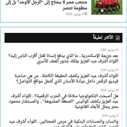
منتخب مصر لا يحتاج إلى “الرجل الأوحد” بل إلى
منظومة تنتصر
3 يوليو، 2026
الأكثر تعليقاً
24 يوليو، 2026
بعد جريمة الإسكندرية.. ما الذي يدفع إنسانا لقتل أقرب الناس إليه؟
اللواء أشرف عبد العزيز يفكك جذور العنف الأسري
24 يوليو، 2026
اللواء أشرف عبد العزيز يكشف الحقيقة الكاملة.. من هي صاحبة
فيديو الرقص داخل عيادة الأسنان الذي أشعل مواقع التواصل؟
18 يوليو، 2026
هل أصبحت التكنولوجيا سلاحًا في الحرب الرقمية؟.. اللواء أشرف
عبد العزيز يكشف كواليس “الصفقة المشبوهة”.. والمستشار محمود
عنتر يحلل الأبعاد القانونية
8 يوليو، 2026
واتساب والحسابات البنكية في مرمى المحتالين.. اللواء أشرف عبد