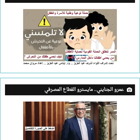
عمرو الجنايني.. مايسترو القطاع المصرفي