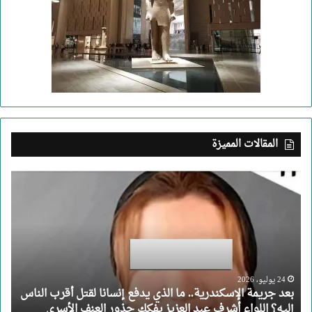
المقالات المميزة
بعد
جريمة
الإسكندرية..
ما
الذي
يدفع
إنسانا
لقتل
24 يوليو، 2026
بعد جريمة الإسكندرية.. ما الذي يدفع إنسانا لقتل أقرب الناس
أقرب
إليه؟ اللواء أشرف عبد العزيز يفكك جذور العنف الأسري
الناس