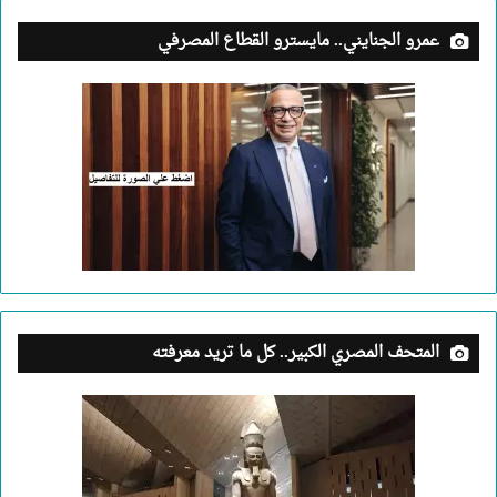
عمرو الجنايني.. مايسترو القطاع المصرفي
المتحف المصري الكبير.. كل ما تريد معرفته