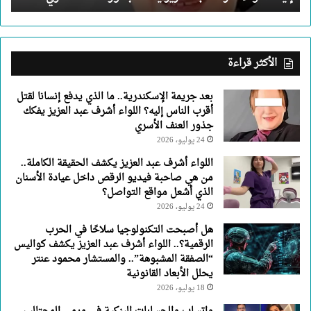
إليه؟
اللواء
أشرف
عبد
الأكثر قراءة
العزيز
يفكك
بعد جريمة الإسكندرية.. ما الذي يدفع إنسانا لقتل
جذور
أقرب الناس إليه؟ اللواء أشرف عبد العزيز يفكك
العنف
جذور العنف الأسري
الأسري
24 يوليو، 2026
اللواء أشرف عبد العزيز يكشف الحقيقة الكاملة..
من هي صاحبة فيديو الرقص داخل عيادة الأسنان
الذي أشعل مواقع التواصل؟
24 يوليو، 2026
هل أصبحت التكنولوجيا سلاحًا في الحرب
الرقمية؟.. اللواء أشرف عبد العزيز يكشف كواليس
“الصفقة المشبوهة”.. والمستشار محمود عنتر
يحلل الأبعاد القانونية
18 يوليو، 2026