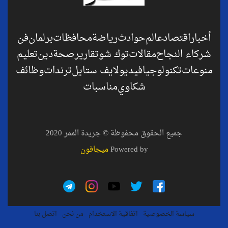
أخبار
اقتصاد
عالم
حوادث
رياضة
محافظات
برلمان
فن
شركاء النجاح
مقالات
توك شو
تقارير
صحة
دين
تعليم
منوعات
تكنولوجيا
فيديو
لايف ستايل
ترندات
وظائف
شكاوي
مناسبات
جميع الحقوق محفوظة © جريدة الممر 2020
Powered by
ميجافون
سياسة الخصوصية
اتفاقية الاستخدام
من نحن
اتصل بنا