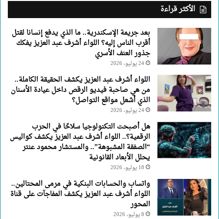
عبد
الأكثر قراءة
العزيز
يفكك
بعد جريمة الإسكندرية.. ما الذي يدفع إنسانا لقتل
جذور
أقرب الناس إليه؟ اللواء أشرف عبد العزيز يفكك
العنف
جذور العنف الأسري
الأسري
24 يوليو، 2026
اللواء أشرف عبد العزيز يكشف الحقيقة الكاملة..
من هي صاحبة فيديو الرقص داخل عيادة الأسنان
الذي أشعل مواقع التواصل؟
24 يوليو، 2026
هل أصبحت التكنولوجيا سلاحًا في الحرب
الرقمية؟.. اللواء أشرف عبد العزيز يكشف كواليس
“الصفقة المشبوهة”.. والمستشار محمود عنتر
يحلل الأبعاد القانونية
18 يوليو، 2026
واتساب والحسابات البنكية في مرمى المحتالين..
اللواء أشرف عبد العزيز يكشف المفاجآت على قناة
المحور
8 يوليو، 2026