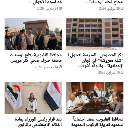
بنجاح نجله “يوسف”…
غد لسوء الأحوال…
29 يوليو، 2026
24 مارس، 2026
وكر الخصوص.. المدرسة تتحول لـ
محافظ القليوبية يتابع توسعات
“شقة مفروشة” في لجان
محطة صرف صحي كفر مويس
الإعدادية!.. واللواء أشرف…
14 ديسمبر، 2025
16 فبراير، 2026
محافظ القليوبية يعقد اجتماعاً
بعد قرار رئيس الوزراء بمادة
لتحديد تعريفة الركوب الجديدة
الذكاء الاصطناعي بالثانوي..