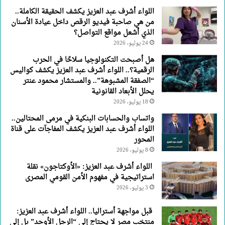
اللواء أشرف عبد العزيز يكشف الحقيقة الكاملة..
من هي صاحبة فيديو الرقص داخل عيادة الأسنان
الذي أشعل مواقع التواصل؟
24 يوليو، 2026
هل أصبحت التكنولوجيا سلاحًا في الحرب
الرقمية؟.. اللواء أشرف عبد العزيز يكشف كواليس
“الصفقة المشبوهة”.. والمستشار محمود عنتر
يحلل الأبعاد القانونية
18 يوليو، 2026
واتساب والحسابات البنكية في مرمى المحتالين..
اللواء أشرف عبد العزيز يكشف المفاجآت على قناة
المحور
8 يوليو، 2026
اللواء أشرف عبد العزيز: «الأوكتاجون» نقلة
استراتيجية في مفهوم الأمن القومي المصرى
3 يوليو، 2026
قبل مواجهة أستراليا.. اللواء أشرف عبد العزيز:
منتخب مصر لا يحتاج إلى “الرجل الأوحد” بل إلى