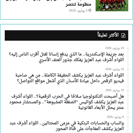
منظومة تنتصر
3 يوليو، 2026
الأكثر تعليقاً
24 يوليو، 2026
بعد جريمة الإسكندرية.. ما الذي يدفع إنسانا لقتل أقرب الناس إليه؟
اللواء أشرف عبد العزيز يفكك جذور العنف الأسري
24 يوليو، 2026
اللواء أشرف عبد العزيز يكشف الحقيقة الكاملة.. من هي صاحبة
فيديو الرقص داخل عيادة الأسنان الذي أشعل مواقع التواصل؟
18 يوليو، 2026
هل أصبحت التكنولوجيا سلاحًا في الحرب الرقمية؟.. اللواء أشرف
عبد العزيز يكشف كواليس “الصفقة المشبوهة”.. والمستشار محمود
عنتر يحلل الأبعاد القانونية
8 يوليو، 2026
واتساب والحسابات البنكية في مرمى المحتالين.. اللواء أشرف عبد
العزيز يكشف المفاجآت على قناة المحور