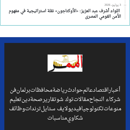
3 يوليو، 2026
اللواء أشرف عبد العزيز: «الأوكتاجون» نقلة استراتيجية في مفهوم
الأمن القومي المصرى
أخبار
اقتصاد
عالم
حوادث
رياضة
محافظات
برلمان
فن
شركاء النجاح
مقالات
توك شو
تقارير
صحة
دين
تعليم
منوعات
تكنولوجيا
فيديو
لايف ستايل
ترندات
وظائف
شكاوي
مناسبات