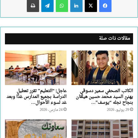
مقالات ذات صلة
الكاتب الصحفي سمير دسوقي
عاجل| “التعليم” تقرر تعطيل
يهنئ السيد محمد حسين هيلقان
الدراسة بجميع المدارس غدًا وبعد
بنجاح نجله “يوسف”…
غد لسوء الأحوال…
29 يوليو، 2026
24 مارس، 2026