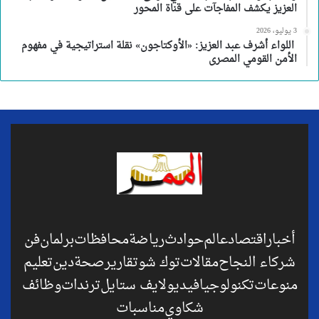
العزيز يكشف المفاجآت على قناة المحور
3 يوليو، 2026
اللواء أشرف عبد العزيز: «الأوكتاجون» نقلة استراتيجية في مفهوم
الأمن القومي المصرى
أخبار
اقتصاد
عالم
حوادث
رياضة
محافظات
برلمان
فن
شركاء النجاح
مقالات
توك شو
تقارير
صحة
دين
تعليم
منوعات
تكنولوجيا
فيديو
لايف ستايل
ترندات
وظائف
شكاوي
مناسبات