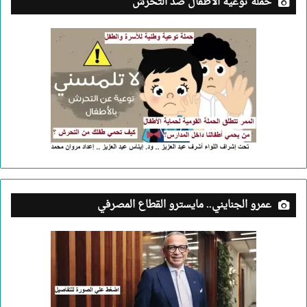
حملة توعية الأطفال ضد التحرش
عمرو الجنايني.. مايسترو القطاع المصرفي