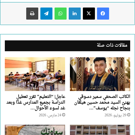
لينكدإن
واتساب
تيلقرام
طباعة
مقالات ذات صلة
الكاتب الصحفي سمير دسوقي
عاجل| “التعليم” تقرر تعطيل
يهنئ السيد محمد حسين هيلقان
الدراسة بجميع المدارس غدًا وبعد
بنجاح نجله “يوسف”…
غد لسوء الأحوال…
29 يوليو، 2026
24 مارس، 2026