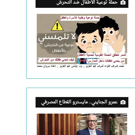
حملة توعية الأطفال ضد التحرش
عمرو الجنايني.. مايسترو القطاع المصرفي