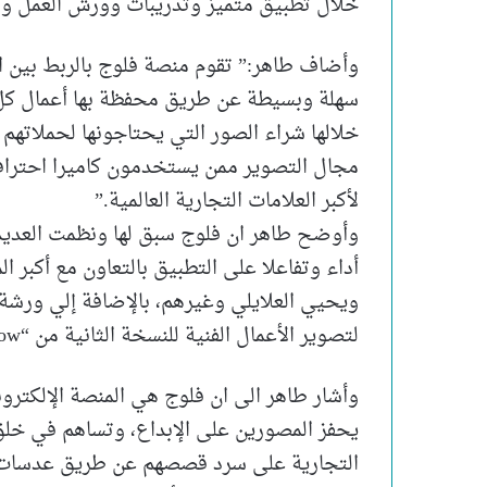
خلال تطبيق متميز وتدريبات وورش العمل و
وأضاف طاهر:” تقوم منصة فلوج بالربط بين ا
سهلة وبسيطة عن طريق محفظة بها أعمال كل
خلالها شراء الصور التي يحتاجونها لحملاتهم
مجال التصوير ممن يستخدمون كاميرا احترافي
لأكبر العلامات التجارية العالمية.”
وأوضح طاهر ان فلوج سبق لها ونظمت العديد
أداء وتفاعلا على التطبيق بالتعاون مع أكبر 
ويحيي العلايلي وغيرهم، بالإضافة إلي ورشة
لتصوير الأعمال الفنية للنسخة الثانية من “Forever is Now”بأهرامات الجيزة.
وأشار طاهر الى ان فلوج هي المنصة الإلكترون
يحفز المصورين على الإبداع، وتساهم في خلق
التجارية على سرد قصصهم عن طريق عدسات مص