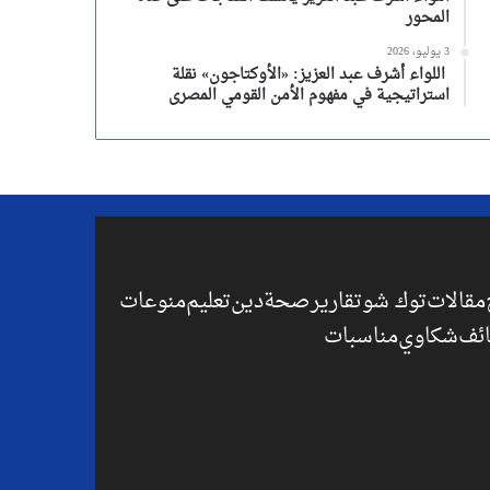
المحور
3 يوليو، 2026
اللواء أشرف عبد العزيز: «الأوكتاجون» نقلة
استراتيجية في مفهوم الأمن القومي المصرى
مقالات
توك شو
تقارير
صحة
دين
تعليم
منوعات
ئف
شكاوي
مناسبات