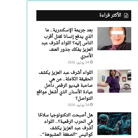
عبد
العزيز
يفكك
الأكثر قراءة
جذور
العنف
بعد جريمة الإسكندرية.. ما
الأسري
الذي يدفع إنسانا لقتل أقرب
الناس إليه؟ اللواء أشرف عبد
العزيز يفكك جذور العنف
الأسري
24 يوليو، 2026
اللواء أشرف عبد العزيز يكشف
الحقيقة الكاملة.. من هي
صاحبة فيديو الرقص داخل
عيادة الأسنان الذي أشعل مواقع
التواصل؟
24 يوليو، 2026
هل أصبحت التكنولوجيا سلاحًا
في الحرب الرقمية؟.. اللواء
أشرف عبد العزيز يكشف
كواليس “الصفقة المشبوهة”..