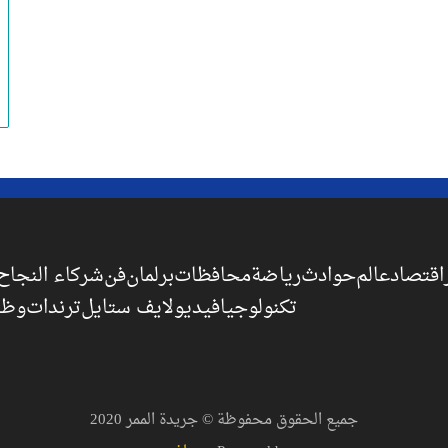
اقتصاد
عالم
حوادث
رياضة
محافظات
برلمان
فن
شركاء النجاح
تكنولوجيا
فيديو
لايف ستايل
ترندات
وظا
جميع الحقوق محفوظة © جريدة الممر 2020