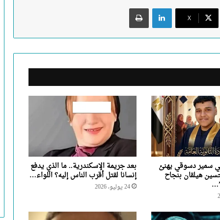
لينكدإن
طباعة
X
ي سمير دسوقي يهنئ
بعد جريمة الإسكندرية.. ما الذي يدفع
سين هيلقان بنجاح
إنسانا لقتل أقرب الناس إليه؟ اللواء…
”…
24 يوليو، 2026