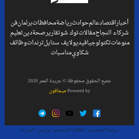
أخبار
اقتصاد
عالم
حوادث
رياضة
محافظات
برلمان
فن
شركاء النجاح
مقالات
توك شو
تقارير
صحة
دين
تعليم
منوعات
تكنولوجيا
فيديو
لايف ستايل
ترندات
وظائف
شكاوي
مناسبات
جميع الحقوق محفوظة © جريدة الممر 2020
Powered by
ميجافون
سياسة الخصوصية
اتفاقية الاستخدام
من نحن
اتصل بنا