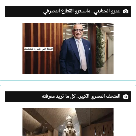
عمرو الجنايني.. مايسترو القطاع المصرفي
المتحف المصري الكبير.. كل ما تريد معرفته