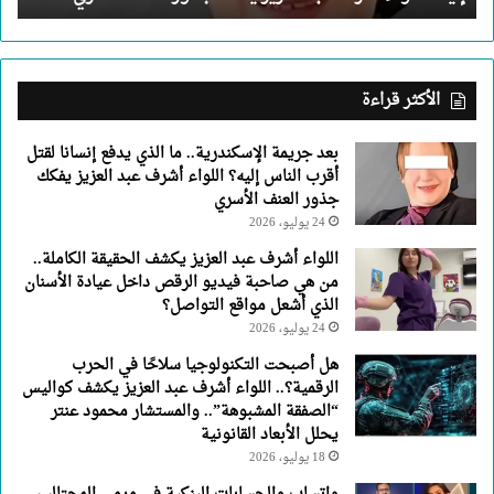
إليه؟
اللواء
أشرف
عبد
الأكثر قراءة
العزيز
يفكك
بعد جريمة الإسكندرية.. ما الذي يدفع إنسانا لقتل
جذور
أقرب الناس إليه؟ اللواء أشرف عبد العزيز يفكك
العنف
جذور العنف الأسري
الأسري
24 يوليو، 2026
اللواء أشرف عبد العزيز يكشف الحقيقة الكاملة..
من هي صاحبة فيديو الرقص داخل عيادة الأسنان
الذي أشعل مواقع التواصل؟
24 يوليو، 2026
هل أصبحت التكنولوجيا سلاحًا في الحرب
الرقمية؟.. اللواء أشرف عبد العزيز يكشف كواليس
“الصفقة المشبوهة”.. والمستشار محمود عنتر
يحلل الأبعاد القانونية
18 يوليو، 2026