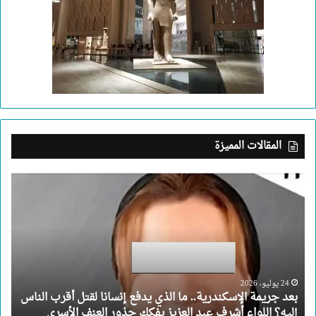
المقالات المميزة
بعد
جريمة
الإسكندرية..
ما
الذي
يدفع
إنسانا
لقتل
24 يوليو، 2026
بعد جريمة الإسكندرية.. ما الذي يدفع إنسانا لقتل أقرب الناس
أقرب
إليه؟ اللواء أشرف عبد العزيز يفكك جذور العنف الأسري
الناس