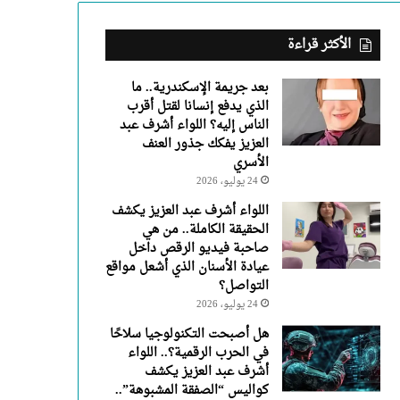
عبد
العزيز
يفكك
الأكثر قراءة
جذور
العنف
بعد جريمة الإسكندرية.. ما
الأسري
الذي يدفع إنسانا لقتل أقرب
الناس إليه؟ اللواء أشرف عبد
العزيز يفكك جذور العنف
الأسري
24 يوليو، 2026
اللواء أشرف عبد العزيز يكشف
الحقيقة الكاملة.. من هي
صاحبة فيديو الرقص داخل
عيادة الأسنان الذي أشعل مواقع
التواصل؟
24 يوليو، 2026
هل أصبحت التكنولوجيا سلاحًا
في الحرب الرقمية؟.. اللواء
أشرف عبد العزيز يكشف
كواليس “الصفقة المشبوهة”..