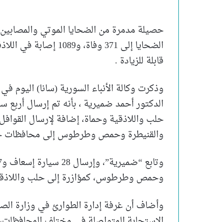
حصيلة مدمرة من الضحايا الموتي والمصابين 
الضحايا إلى 371 وفاة
قابلة للزيادة .
وذكرت وكالة الأنباء السورية (سانا) اليوم ف
الدكتور أحمد ضميرية ، بأنه تم إرسال أربع س
حلب واللاذقية وحماة، إضافة لإرسال القوا
والقنيطرة وحمص وطرطوس إلى محافظات حل
وحمص وطرطوس، كمؤازرة إلى حلب واللاذقي
وأضاف أن غرفة إدارة الطوارئ في وزارة الص
الاستجابة المتواصلة في مختلف المحافظات، 