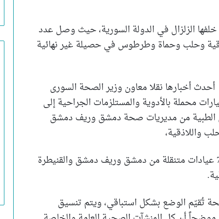
خلفها الزلزال في الدولة السورية، حيث وصل عدد
، و1089 إصابة في اللاذقية وحلب وحماة وطرطوس في حصيلة غير نهائية
ي أحدث أخبارها نقلا معاون وزير الصحة السورى
يارات محملة بالأدوية والمستلزمات الجراحية إلى
فل الطبية من مديريات صحة دمشق وريف دمشق
ب واللاذقية،
وتابع “ضميرية”، وإرسال 28 سيارة إسعاف و7 عيادات متنقلة من دمشق وريف دمشق والقنيطرة
ة.
حة تُقيّم الوضع بشكل استباقي، ويتم تنسيق
موضحاً أن كل المنشآت الصحية العامة والخاصة