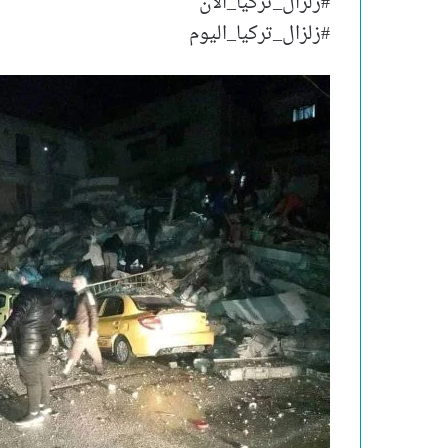
#زلزال_تركيا_الان
#زلزال_تركيا_اليوم