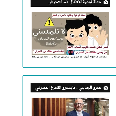
حملة توعية الأطفال ضد التحرش
عمرو الجنايني.. مايسترو القطاع المصرفي