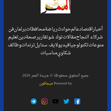
أخبار
اقتصاد
عالم
حوادث
رياضة
محافظات
برلمان
فن
شركاء النجاح
مقالات
توك شو
تقارير
صحة
دين
تعليم
منوعات
تكنولوجيا
فيديو
لايف ستايل
ترندات
وظائف
شكاوي
مناسبات
جميع الحقوق محفوظة © جريدة الممر 2020
Powered by
ميجافون