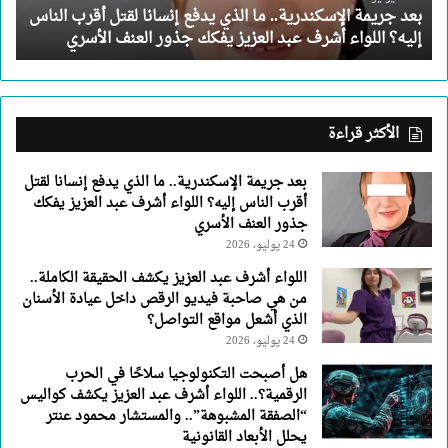
بعد جريمة الإسكندرية.. ما الذي يدفع إنسانا لقتل أقرب الناس
أقرب
إليه؟ اللواء أشرف عبد العزيز يفكك جذور العنف الأسري
الناس
إليه؟
اللواء
أشرف
عبد
الأكثر قراءة
العزيز
يفكك
بعد جريمة الإسكندرية.. ما الذي يدفع إنسانا لقتل
جذور
أقرب الناس إليه؟ اللواء أشرف عبد العزيز يفكك
العنف
جذور العنف الأسري
الأسري
24 يوليو، 2026
اللواء أشرف عبد العزيز يكشف الحقيقة الكاملة..
من هي صاحبة فيديو الرقص داخل عيادة الأسنان
الذي أشعل مواقع التواصل؟
24 يوليو، 2026
هل أصبحت التكنولوجيا سلاحًا في الحرب
الرقمية؟.. اللواء أشرف عبد العزيز يكشف كواليس
“الصفقة المشبوهة”.. والمستشار محمود عنتر
يحلل الأبعاد القانونية