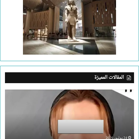
المقالات المميزة
بعد
جريمة
الإسكندرية..
ما
الذي
يدفع
إنسانا
لقتل
24 يوليو، 2026