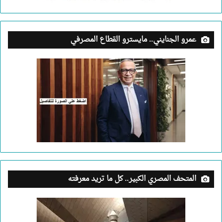
عمرو الجنايني.. مايسترو القطاع المصرفي
المتحف المصري الكبير.. كل ما تريد معرفته