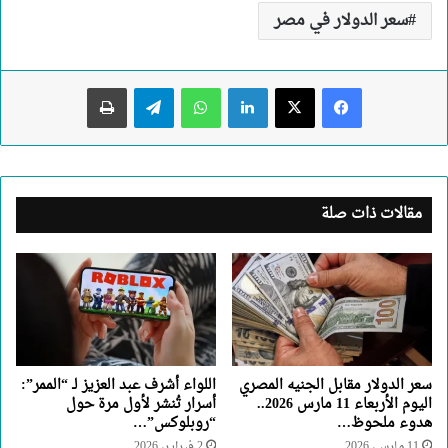
سعر الدولار في مصر
لينكدإن
واتساب
تيلقرام
طباعة
مقالات ذات صلة
سعر الدولار مقابل الجنيه المصري
اللواء أشرف عبد العزيز لـ “الممر”:
اليوم الأربعاء 11 مارس 2026..
أسرار تُنشر لأول مرة حول
هدوء ملحوظ…
“روبلوكس”…
11 مارس، 2026
2 فبراير، 2026