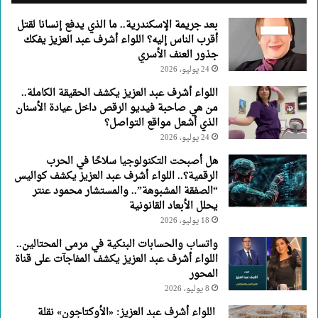
يفكك
بعد جريمة الإسكندرية.. ما الذي يدفع إنسانا لقتل
جذور
أقرب الناس إليه؟ اللواء أشرف عبد العزيز يفكك
العنف
جذور العنف الأسري
الأسري
24 يوليو، 2026
اللواء أشرف عبد العزيز يكشف الحقيقة الكاملة..
من هي صاحبة فيديو الرقص داخل عيادة الأسنان
الذي أشعل مواقع التواصل؟
24 يوليو، 2026
هل أصبحت التكنولوجيا سلاحًا في الحرب
الرقمية؟.. اللواء أشرف عبد العزيز يكشف كواليس
“الصفقة المشبوهة”.. والمستشار محمود عنتر
يحلل الأبعاد القانونية
18 يوليو، 2026
واتساب والحسابات البنكية في مرمى المحتالين..
اللواء أشرف عبد العزيز يكشف المفاجآت على قناة
المحور
8 يوليو، 2026
اللواء أشرف عبد العزيز: «الأوكتاجون» نقلة