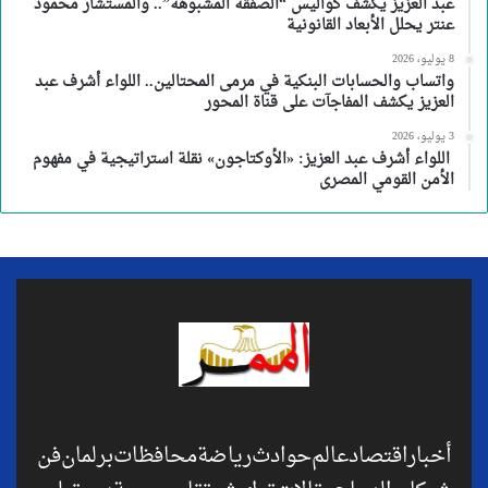
عبد العزيز يكشف كواليس “الصفقة المشبوهة”.. والمستشار محمود
عنتر يحلل الأبعاد القانونية
8 يوليو، 2026
واتساب والحسابات البنكية في مرمى المحتالين.. اللواء أشرف عبد
العزيز يكشف المفاجآت على قناة المحور
3 يوليو، 2026
اللواء أشرف عبد العزيز: «الأوكتاجون» نقلة استراتيجية في مفهوم
الأمن القومي المصرى
أخبار
اقتصاد
عالم
حوادث
رياضة
محافظات
برلمان
فن