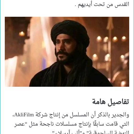
القدس من تحت أيديهم .
تفاصيل هامة
والجدير بالذكر أن المسلسل من إنتاج شركة AkliFilm،
التي قامت سابقًا بإنتاج مسلسلات ناجحة مثل “عصر
النهضة السلجوقية” و”ألب أرسلان”.