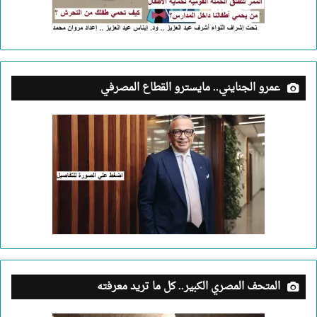
عمرو الجنايني.. مايسترو القطاع المصرفي
المتحف المصري الكبير.. كل ما تريد معرفته