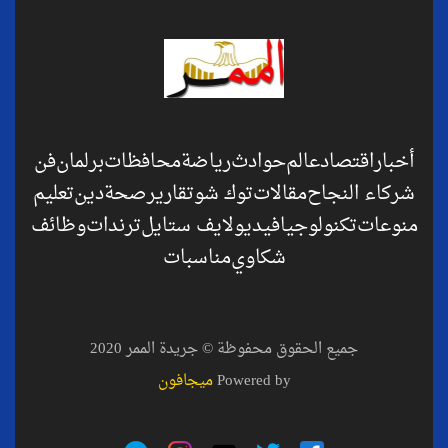
أخبار
اقتصاد
عالم
حوادث
رياضة
محافظات
برلمان
فن
شركاء النجاح
مقالات
توك شو
تقارير
صحة
دين
تعليم
منوعات
تكنولوجيا
فيديو
لايف ستايل
ترندات
وظائف
شكاوي
مناسبات
جميع الحقوق محفوظة © جريدة الممر 2020
Powered by
ميجافون