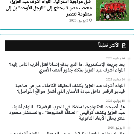
قبل مواجهة أستراليا.. اللواء أشرف عبد العزيز:
منتخب مصر لا يحتاج إلى “الرجل الأوحد” بل إلى
منظومة تنتصر
3 يوليو، 2026
الأكثر تعليقاً
24 يوليو، 2026
بعد جريمة الإسكندرية.. ما الذي يدفع إنسانا لقتل أقرب الناس إليه؟
اللواء أشرف عبد العزيز يفكك جذور العنف الأسري
24 يوليو، 2026
اللواء أشرف عبد العزيز يكشف الحقيقة الكاملة.. من هي صاحبة
فيديو الرقص داخل عيادة الأسنان الذي أشعل مواقع التواصل؟
18 يوليو، 2026
هل أصبحت التكنولوجيا سلاحًا في الحرب الرقمية؟.. اللواء أشرف
عبد العزيز يكشف كواليس “الصفقة المشبوهة”.. والمستشار محمود
عنتر يحلل الأبعاد القانونية
8 يوليو، 2026