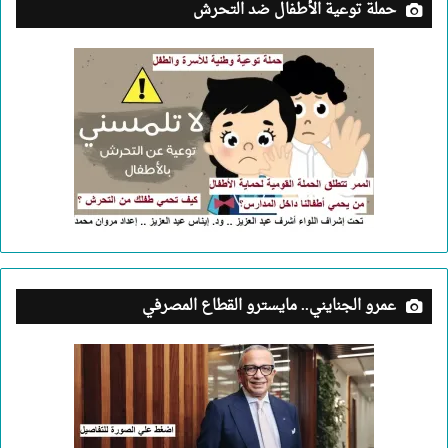
حملة توعية الأطفال ضد التحرش
عمرو الجنايني.. مايسترو القطاع المصرفي