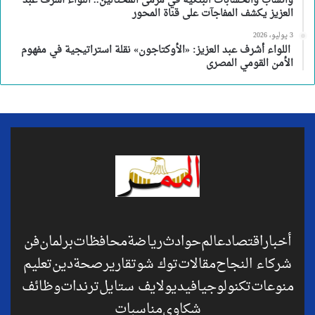
واتساب والحسابات البنكية في مرمى المحتالين.. اللواء أشرف عبد
العزيز يكشف المفاجآت على قناة المحور
3 يوليو، 2026
اللواء أشرف عبد العزيز: «الأوكتاجون» نقلة استراتيجية في مفهوم
الأمن القومي المصرى
أخبار
اقتصاد
عالم
حوادث
رياضة
محافظات
برلمان
فن
شركاء النجاح
مقالات
توك شو
تقارير
صحة
دين
تعليم
منوعات
تكنولوجيا
فيديو
لايف ستايل
ترندات
وظائف
شكاوي
مناسبات