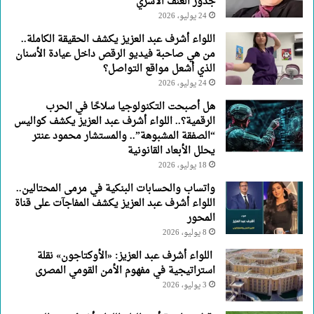
جذور العنف الأسري
الأسري
24 يوليو، 2026
اللواء أشرف عبد العزيز يكشف الحقيقة الكاملة..
من هي صاحبة فيديو الرقص داخل عيادة الأسنان
الذي أشعل مواقع التواصل؟
24 يوليو، 2026
هل أصبحت التكنولوجيا سلاحًا في الحرب
الرقمية؟.. اللواء أشرف عبد العزيز يكشف كواليس
“الصفقة المشبوهة”.. والمستشار محمود عنتر
يحلل الأبعاد القانونية
18 يوليو، 2026
واتساب والحسابات البنكية في مرمى المحتالين..
اللواء أشرف عبد العزيز يكشف المفاجآت على قناة
المحور
8 يوليو، 2026
اللواء أشرف عبد العزيز: «الأوكتاجون» نقلة
استراتيجية في مفهوم الأمن القومي المصرى
3 يوليو، 2026